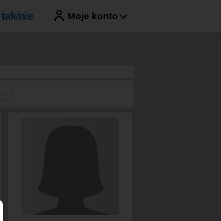
Moje konto
i »