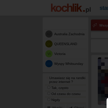
Wszy
AZ
Australia Zachodnia
QU
QUEENSLAND
VI
Victoria
WW
Wyspy Whitsunday
Umawiasz się na randki
przez internet ?
Tak, często
Od czasu do czasu
Nigdy
Wyniki
Głosuj