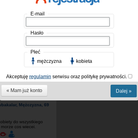
, Mężczyzna, 26 lat
amatouru
, Mężczyzna, 33 lat
Australia
E-mail
e mowi wszystko o mnie
arzycielem. hust...
Hasło
Płeć
mężczyzna
kobieta
Akceptuję
regulamin
serwisu oraz politykę prywatności.
« Mam już konto
Dalej »
wbakalar
, Mężczyzna, 69
obiety do wszystkiego
 morze cos wiecei.