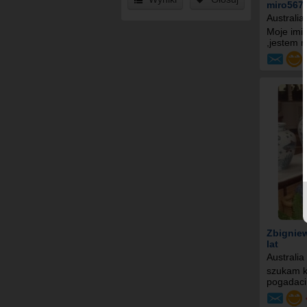
miro567
Australia
Moje imi
,jestem m
Zbignie
lat
Australia
szukam k
pogadaci