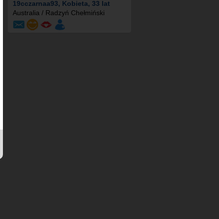
19cczarnaa93
, Kobieta, 33 lat
Australia / Radzyń Chełmiński