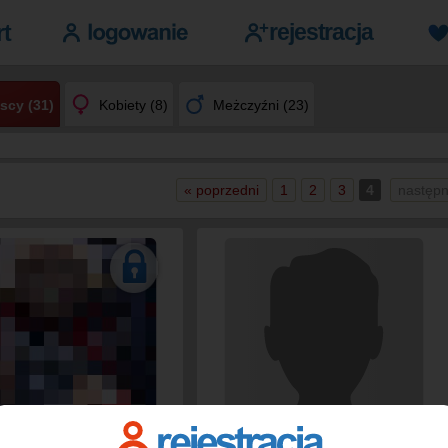
scy (31)
Kobiety (8)
Meżczyźni (23)
« poprzedni
1
2
3
4
następn