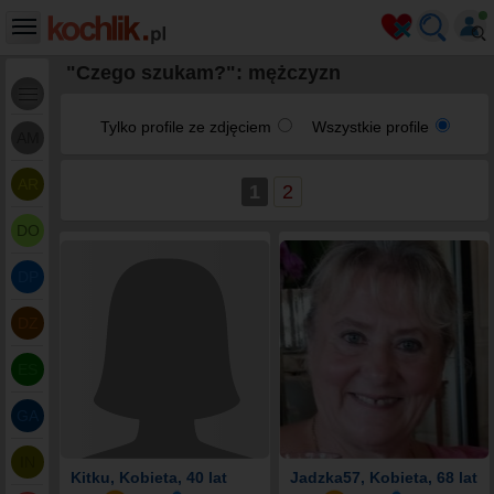
"Czego szukam?": mężczyzn
Tylko profile ze zdjęciem
Wszystkie profile
AM
AR
1
2
DO
DP
DZ
ES
GA
IN
Kitku
, Kobieta, 40 lat
Jadzka57
, Kobieta, 68 lat