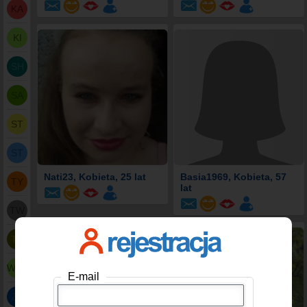
KA
KI
SH
SA
ST
ST
Nati23
, Kobieta, 25 lat
Basia1969
, Kobieta, 57
TY
lat
TW
TZ
WKB
E-mail
ZS