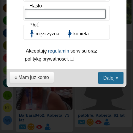
Hasło
BR
AA
Płeć
wewiureczka26
, Kobieta,
Lucy67
, Kobieta, 58 lat
GA
mężczyzna
kobieta
37 lat
DA
Akceptuję
regulamin
serwisu oraz
BU
politykę prywatności.
EAA
« Mam już konto
Dalej »
VO
HE
KL
Barbara0452
, Kobieta, 73
pat5life
, Kobieta, 61 lat
lat
WI