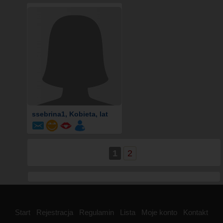
ssebrina1
, Kobieta, lat
1
2
Start
Rejestracja
Regulamin
Lista
Moje konto
Kontakt