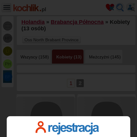
Holandia
»
Brabancja Północna
» Kobiety
(13 osób)
HP
Oss North Brabant Province
LI
Wszyscy (158)
Kobiety (13)
Meżczyźni (145)
PH
BP
1
2