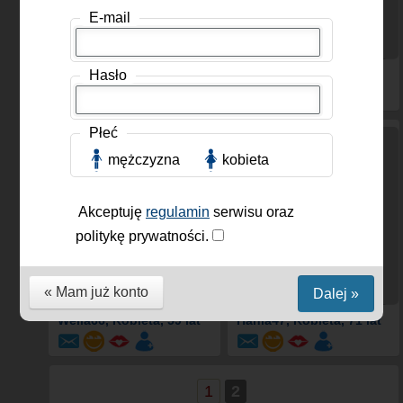
E-mail
Hasło
Globii
, Kobieta, 31 lat
Ania833
, Kobieta, 43 lat
Płeć
mężczyzna
kobieta
Akceptuję
regulamin
serwisu oraz
politykę prywatności.
« Mam już konto
Dalej »
Wella66
, Kobieta, 59 lat
Hania47
, Kobieta, 71 lat
1
2