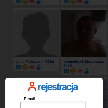
sollo
, Mężczyzna, 54 lat
szymonlux8
, Mężczyzna,
35 lat
E-mail