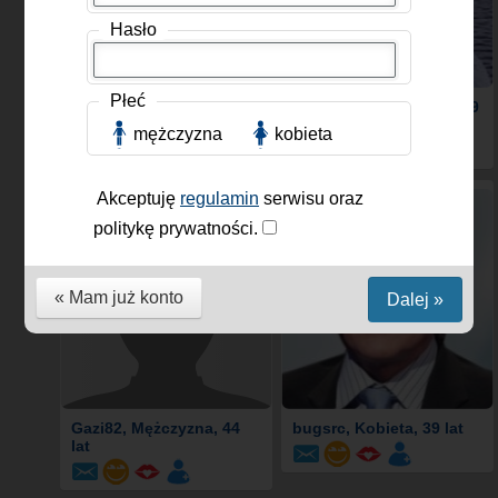
Hasło
Płeć
Ula76
, Kobieta, 50 lat
lukozada
, Mężczyzna, 39
lat
mężczyzna
kobieta
Akceptuję
regulamin
serwisu oraz
politykę prywatności.
« Mam już konto
Dalej »
Gazi82
, Mężczyzna, 44
bugsrc
, Kobieta, 39 lat
lat