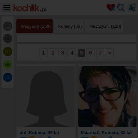
Wszyscy (159)
Kobiety (39)
Meżczyźni (120)
CL
HT
1
2
3
4
5
6
7
»
HK
HK
atif
, Kobieta, 49 lat
MaarriaZ
, Kobieta, 62 lat