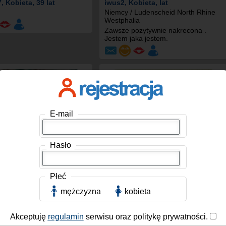
7
, Kobieta, 39 lat
iwus2
, Kobieta, lat
Niemcy / Ludenscheid North Rhine
Westphalia
Zawsze pozytywnie nakrecona .
Jestem jaka jestem.
E-mail
Hasło
Płeć
, Kobieta, 69 lat
TeresaJadviga
, Kobieta, 40 lat
 Saarbrucken Saarland
Niemcy / Hechingen
mężczyzna
kobieta
Jestem optymistą. Jestem
dziewczyną, która kocha życie....
Akceptuję
regulamin
serwisu oraz politykę prywatności.