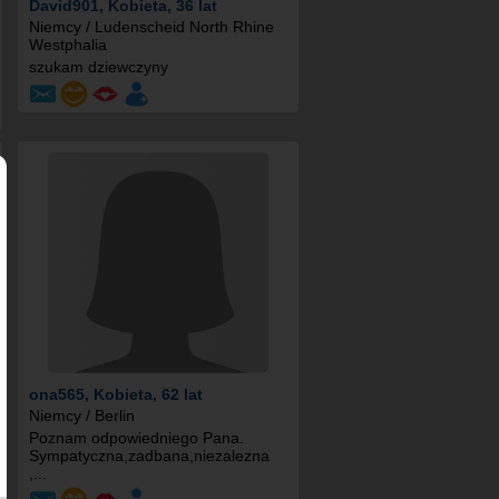
David901
, Kobieta, 36 lat
Niemcy / Ludenscheid North Rhine
Westphalia
szukam dziewczyny
ona565
, Kobieta, 62 lat
Niemcy / Berlin
Poznam odpowiedniego Pana.
Sympatyczna,zadbana,niezalezna
,...