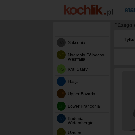
"Czego 
Tylko
SA
Saksonia
NP
Nadrenia Północna-
Westfalia
KS
Kraj Saary
HE
Hesja
UB
Upper Bavaria
LF
Lower Franconia
BA
Badenia-
Wirtembergia
UZ
Uznam