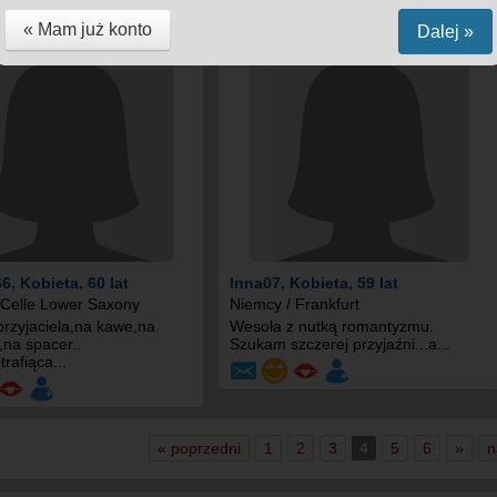
« Mam już konto
Dalej »
66
, Kobieta, 60 lat
Inna07
, Kobieta, 59 lat
 Celle Lower Saxony
Niemcy / Frankfurt
rzyjaciela,na kawe,na
Wesoła z nutką romantyzmu.
na spacer..
Szukam szczerej przyjaźni...a...
trafiąca...
« poprzedni
1
2
3
4
5
6
»
n