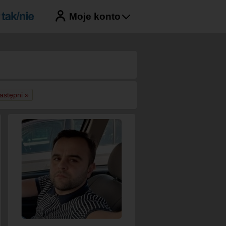
Moje konto
astępni »