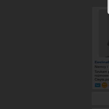
Ewelina
Niemcy /
Szukam p
rozmowe,
Ciepła,po