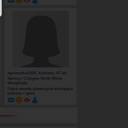
agnieszka1000
, Kobieta, 47 lat
Niemcy / Cologne North Rhine
Westphalia
Fajna wesoła dziewczyna kochająca
podróże i sport.
astępni »