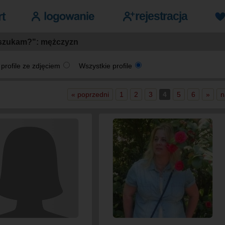
szukam?": mężczyzn
 profile ze zdjęciem
Wszystkie profile
« poprzedni
1
2
3
4
5
6
»
n