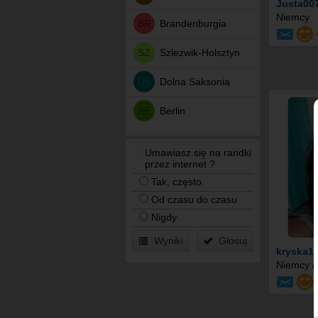
Justa00
Niemcy
BR
Brandenburgia
SZ
Szlezwik-Holsztyn
DS
Dolna Saksonia
BE
Berlin
Umawiasz się na randki
przez internet ?
Tak, często
Od czasu do czasu
Nigdy
Wyniki
Głosuj
kryska1
Niemcy /