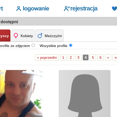
 dostępni
yscy
Kobiety
Meżczyźni
profile ze zdjęciem
Wszystkie profile
« poprzedni
1
2
3
4
5
6
»
n