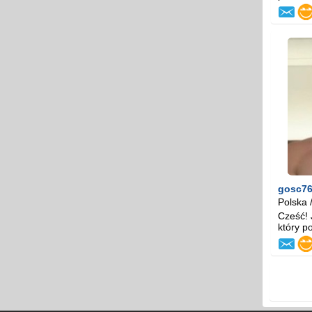
gosc7
Polska 
Cześć! 
który po