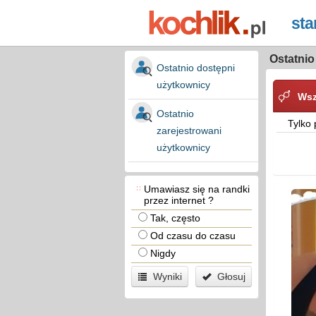
Ostatnio
Ostatnio dostępni
użytkownicy
Wsz
Ostatnio
Tylko 
zarejestrowani
użytkownicy
Umawiasz się na randki
przez internet ?
Tak, często
Od czasu do czasu
Nigdy
Wyniki
Głosuj