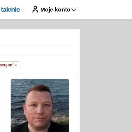
Moje konto
astępni »