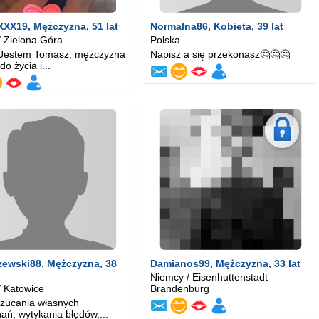
XXX19
, Mężczyzna, 51 lat
Normalna86
, Kobieta, 39 lat
/ Zielona Góra
Polska
 Jestem Tomasz, mężczyzna
Napisz a się przekonasz🤔🤔🤔
do życia i...
zewski88
, Mężczyzna, 38
Damianos99
, Mężczyzna, 33 lat
Niemcy / Eisenhuttenstadt
/ Katowice
Brandenburg
zucania własnych
ań, wytykania błędów,...