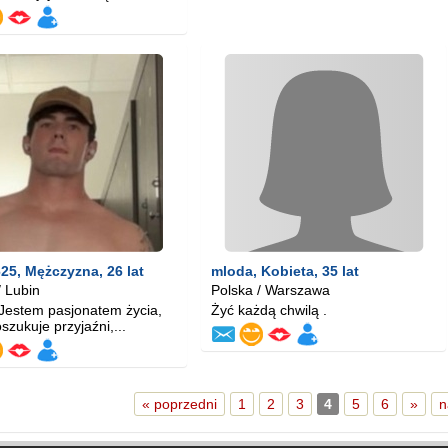
625
, Mężczyzna, 26 lat
mloda
, Kobieta, 35 lat
/ Lubin
Polska / Warszawa
Jestem pasjonatem życia,
Żyć każdą chwilą .
szukuje przyjaźni,...
« poprzedni
1
2
3
4
5
6
»
n