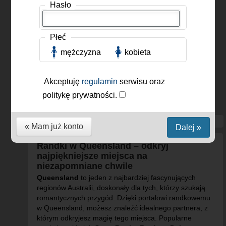
Hasło
Płeć
mężczyzna
kobieta
Akceptuję
regulamin
serwisu oraz
burtonclive
, Mężczyzna,
61 lat
politykę prywatności.
« Mam już konto
Dalej »
Randki w Queensland – odkryj
najpiękniejsze miejsca na
niezapomniane chwile
Queensland
to jeden z najbardziej fascynujących
regionów Australii, doskonały dla tych, którzy szukają
romantycznych przygód. Dzięki portalowi randkowemu
w Queensland, możesz znaleźć idealnego partnera, z
którym odkryjesz magię tego miejsca. Popularne