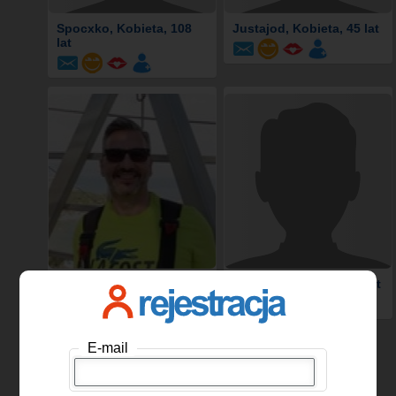
Spocxko
, Kobieta, 108
Justajod
, Kobieta, 45 lat
lat
Diego022
, Mężczyzna, 48
asasd
, Mężczyzna, 28 lat
lat
E-mail