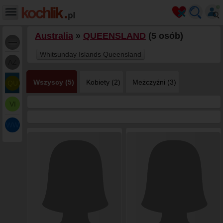
Australia
»
QUEENSLAND
(5 osób)
Whitsunday Islands Queensland
AZ
Wszyscy (5)
Kobiety (2)
Meżczyźni (3)
QU
VI
WW