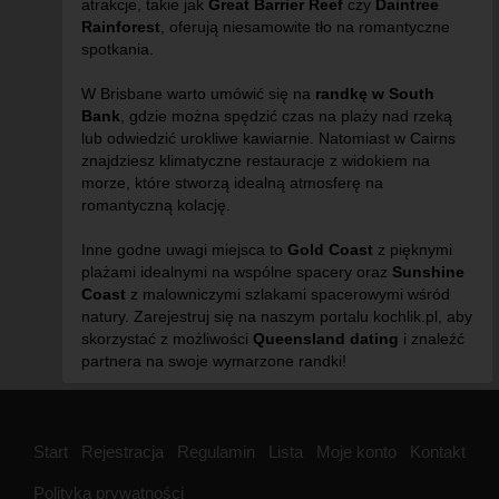
atrakcje, takie jak
Great Barrier Reef
czy
Daintree
Rainforest
, oferują niesamowite tło na romantyczne
spotkania.
W Brisbane warto umówić się na
randkę w South
Bank
, gdzie można spędzić czas na plaży nad rzeką
lub odwiedzić urokliwe kawiarnie. Natomiast w Cairns
znajdziesz klimatyczne restauracje z widokiem na
morze, które stworzą idealną atmosferę na
romantyczną kolację.
Inne godne uwagi miejsca to
Gold Coast
z pięknymi
plażami idealnymi na wspólne spacery oraz
Sunshine
Coast
z malowniczymi szlakami spacerowymi wśród
natury. Zarejestruj się na naszym portalu kochlik.pl, aby
skorzystać z możliwości
Queensland dating
i znaleźć
partnera na swoje wymarzone randki!
Start
Rejestracja
Regulamin
Lista
Moje konto
Kontakt
Polityka prywatności