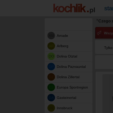
"Czego 
Wszy
AM
Amade
AR
Arlberg
Tylko
DO
Dolina Otztal
DP
Dolina Paznauntal
DZ
Dolina Zillertal
ES
Europa Sportregion
GA
Gasteinertal
IN
Innsbruck