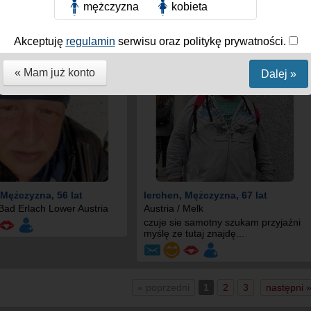
mężczyzna
kobieta
Akceptuję
regulamin
serwisu oraz politykę prywatności.
« Mam już konto
Dalej »
 Mężczyzna, 56 lat
lerchen
, Mężczyzna, 67 lat
 Bad Erlach Lower Austria
Austria / Melk
czuje sie samotny szukam przyjaźni
myślę ze tutaj znajdę...
« poprzedni
1
2
3
następni 