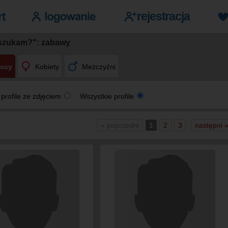
szukam?": zabawy
scy
Kobiety
Meżczyźni
 profile ze zdjęciem
Wszystkie profile
« poprzedni
1
2
3
następni 