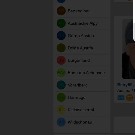
BR
Bez regionu
AA
Austriackie Alpy
GA
Górna Austria
DA
Dolna Austria
BU
Burgenland
EAA
Eben am Achensee
Beny55
,
VO
Vorarlberg
Austria /
HE
Hermagor
KL
Kleinwalsertal
WI
Wildschönau