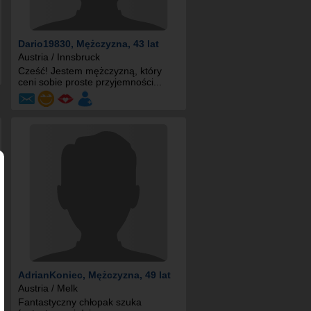
Dario19830
, Mężczyzna, 43 lat
Austria / Innsbruck
Cześć! Jestem mężczyzną, który
ceni sobie proste przyjemności...
AdrianKoniec
, Mężczyzna, 49 lat
Austria / Melk
Fantastyczny chłopak szuka