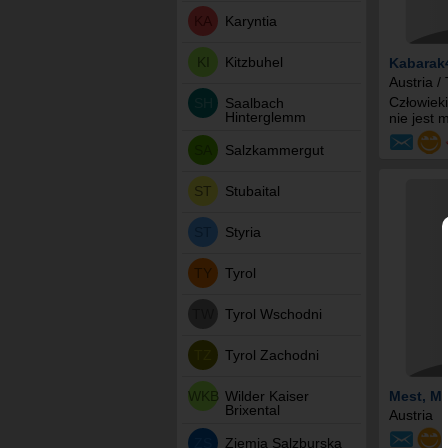
KA
Karyntia
KI
Kitzbuhel
Kabarak
Austria / 
Człowieki
SH
Saalbach
Hinterglemm
nie jest 
SA
Salzkammergut
ST
Stubaital
ST
Styria
TY
Tyrol
TW
Tyrol Wschodni
TZ
Tyrol Zachodni
WKB
Wilder Kaiser
Mest
, M
Brixental
Austria
ZS
Ziemia Salzburska