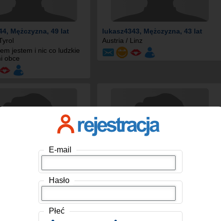
44
, Mężczyzna, 49 lat
lukasz4343
, Mężczyzna, 43 lat
Tyrol
Austria / Linz
em jestem i nic co ludzkie
mi obce
E-mail
Hasło
ężczyzna, 56 lat
Leon1104
, Mężczyzna, 54 lat
Austria
Płeć
Ok. Może Ty!