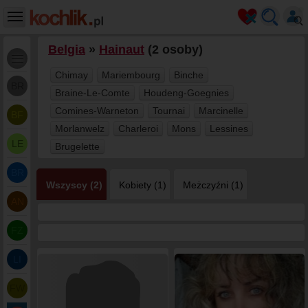
Belgia
»
Hainaut
(2 osoby)
Chimay
Mariembourg
Binche
BR
Braine-Le-Comte
Houdeng-Goegnies
Comines-Warneton
Tournai
Marcinelle
BF
Morlanwelz
Charleroi
Mons
Lessines
LE
Brugelette
BR
Wszyscy (2)
Kobiety (1)
Meżczyźni (1)
AN
FZ
LI
FW