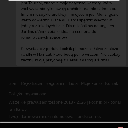
jest Tournai, znane z majestatycznej katedry, która
zachwyca nie tylko swoją architekturą, ale i atmosferą.
Innym niezwykle urokliwym miejscem jest Mons, gdzie
warto odwiedzić Place du Parc i spędzić wieczór w
jednym z lokalnych bistr. Dla miłośników natury, Les
Jardins d'Annevoie to idealna sceneria do
romantycznych spacerów.
Korzystając z portalu kochlik.pl, możesz łatwo znaleźć
randki w Hainaut, które będą pełne wrażeń. Nie czekaj,
zacznij swoją przygodę z Hainaut dating już dziś!
Start
Rejestracja
Regulamin
Lista
Moje konto
Kontakt
Polityka prywatności
Wszelkie prawa zastrzeżone 2013 - 2026 | kochlik.pl - portal
randkowy.
Twoje darmowe randki internetowe i randki online.