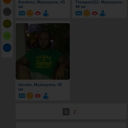
Kredens
, Mężczyzna, 43
Ttomass112
, Mężczyzna,
lat
48 lat
AR
DL
GI
GN
davido
, Mężczyzna, 42
lat
1
2