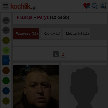
Francja
»
Paryż
(12 osób)
AF
Wszyscy (12)
Kobiety (1)
Meżczyźni (11)
LW
NI
1
2
PA
RI
IF
BO
SR