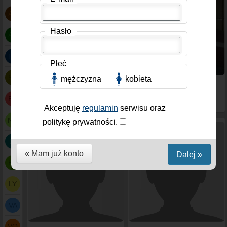
AN
Hasło
AP
HA
Płeć
SE
mężczyzna
kobieta
Juliegodet
, Kobieta, 43
Asdfghjkl1188
,
lat
Mężczyzna, 38 lat
EU
Akceptuję
regulamin
serwisu oraz
NO
politykę prywatności.
DI
« Mam już konto
Dalej »
HA
LY
VA
VO