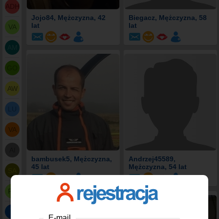
ADH
Jojo84
, Mężczyzna, 42
Biegacz
, Mężczyzna, 58
lat
lat
VA
AM
GO
AW
LU
VA
AI
bambusek5
, Mężczyzna,
Andrzej45589
,
45 lat
Mężczyzna, 54 lat
SA
PR
ÎD
E-mail