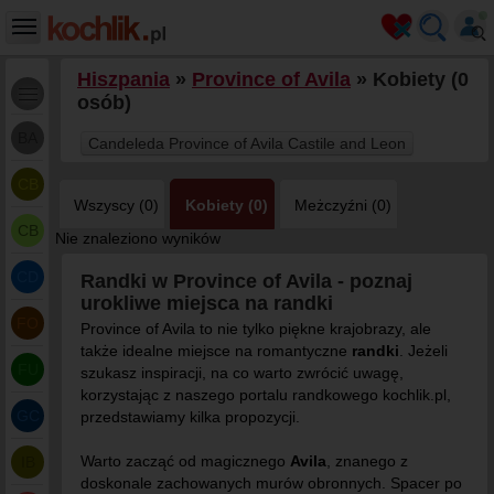
Hiszpania
»
Province of Avila
» Kobiety (0
osób)
BA
Candeleda Province of Avila Castile and Leon
CB
Wszyscy (0)
Kobiety (0)
Meżczyźni (0)
CB
Nie znaleziono wyników
CD
Randki w Province of Avila - poznaj
urokliwe miejsca na randki
FO
Province of Avila to nie tylko piękne krajobrazy, ale
także idealne miejsce na romantyczne
randki
. Jeżeli
FU
szukasz inspiracji, na co warto zwrócić uwagę,
korzystając z naszego portalu randkowego kochlik.pl,
GC
przedstawiamy kilka propozycji.
Warto zacząć od magicznego
Avila
, znanego z
IB
doskonale zachowanych murów obronnych. Spacer po