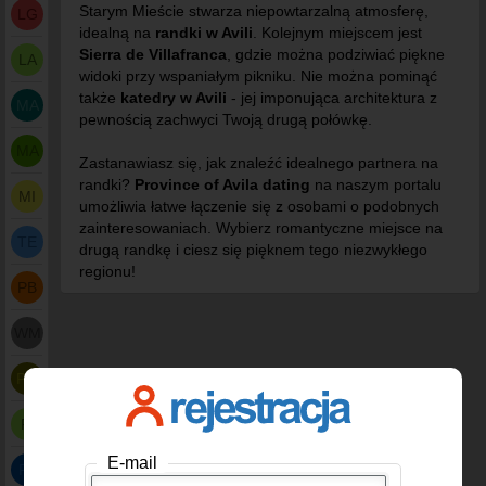
Starym Mieście stwarza niepowtarzalną atmosferę,
LG
idealną na
randki w Avili
. Kolejnym miejscem jest
Sierra de Villafranca
, gdzie można podziwiać piękne
LA
widoki przy wspaniałym pikniku. Nie można pominąć
także
katedry w Avili
- jej imponująca architektura z
MA
pewnością zachwyci Twoją drugą połówkę.
MA
Zastanawiasz się, jak znaleźć idealnego partnera na
randki?
Province of Avila dating
na naszym portalu
MI
umożliwia łatwe łączenie się z osobami o podobnych
zainteresowaniach. Wybierz romantyczne miejsce na
TE
drugą randkę i ciesz się pięknem tego niezwykłego
regionu!
PB
WM
PG
FI
E-mail
PA