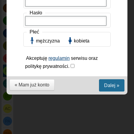
GDI
Hasło
PC
Płeć
CA
mężczyzna
kobieta
PL
Akceptuję
regulamin
serwisu oraz
PT
politykę prywatności.
PA
ZW
« Mam już konto
Dalej »
BC
AC
PA
PW