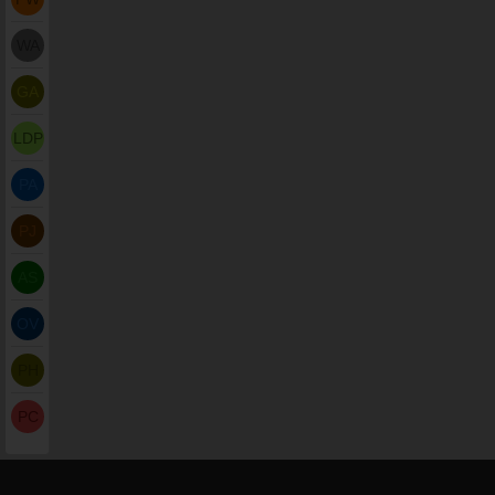
WA
GA
LDP
PA
PJ
AS
OV
PH
PC