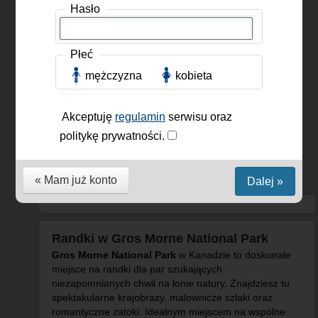
Hasło
Płeć
mężczyzna
kobieta
Akceptuję
regulamin
serwisu oraz
politykę prywatności.
rosekenedy1
, Kobieta,
42 lat
« Mam już konto
Dalej »
Randki w Gros Morne National Park
Gros Morne National Park
w Kanadzie to doskonałe
miejsce na randki dla par szukających
niezapomnianych chwil na łonie natury. Znajdziesz tu
spektakularne krajobrazy, malownicze szlaki oraz
romantyczne zatoki. Idealnym miejscem na wspólne