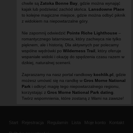
chwile są
Zatoka Bonne Bay
, gdzie można wynająć
kajak lub podziwiać zachód słońca.
Lansdowne Place
to kolejne magiczne miejsce, gdzie można odbyć piknik
z widokiem na niepowtarzalne góry.
Nie zapomnij odwiedzić
Pointe Riche Lighthouse
–
romantycznego latarniowca, który zachwyca nie tylko
pięknem, ale i historią. Dla aktywnych par polecamy
wspólne wędrówki po
Wilderness Trail
, który oferuje
wspaniałe widoki i okazję do spędzenia czasu razem w
dzikiej, naturalnej scenerii.
Zapraszamy na nasz portal randkowy
kochlik.pl
, gdzie
możesz umówić się na randkę w
Gros Morne National
Park
i odkryć magię tego niepowtarzalnego regionu,
korzystając z
Gros Morne National Park dating
.
Twórz wspomnienia, które zostaną z Wami na zawsze!
Start
Rejestracja
Regulamin
Lista
Moje konto
Kontakt