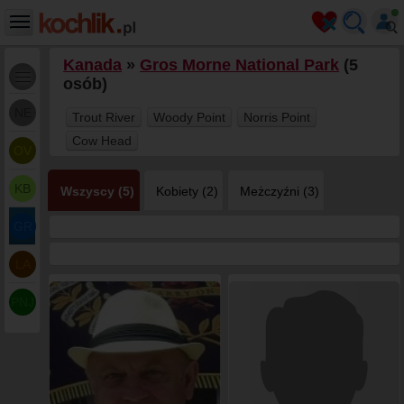
Kanada
»
Gros Morne National Park
(5
osób)
NE
Trout River
Woody Point
Norris Point
Cow Head
OV
KB
Wszyscy (5)
Kobiety (2)
Meżczyźni (3)
GR
LA
PNJ