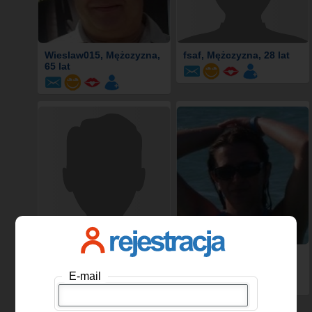
Wieslaw015
, Mężczyzna,
fsaf
, Mężczyzna, 28 lat
65 lat
Adamadammmmmm
,
yvonka47
, Kobieta, 53
Mężczyzna, 40 lat
lat
E-mail