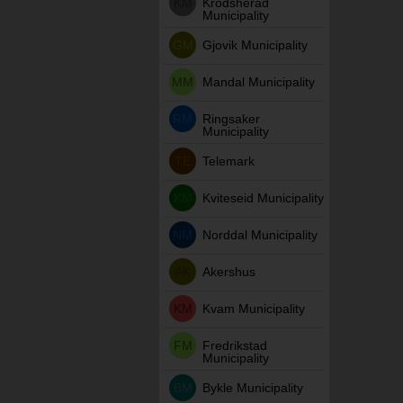
KM
Krodsherad
Municipality
GM
Gjovik Municipality
MM
Mandal Municipality
RM
Ringsaker
Municipality
TE
Telemark
KM
Kviteseid Municipality
NM
Norddal Municipality
AK
Akershus
KM
Kvam Municipality
FM
Fredrikstad
Municipality
BM
Bykle Municipality