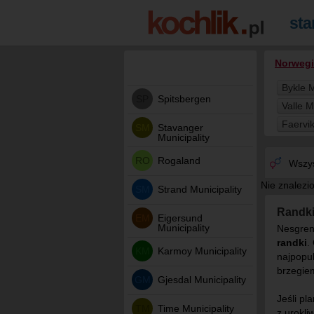
Norwegi
Bykle M
SP
Spitsbergen
Valle M
Faervi
SM
Stavanger
Municipality
RO
Rogaland
Wszys
Nie znalezi
SM
Strand Municipality
Randk
EM
Eigersund
Municipality
Nesgren
randki
.
KM
Karmoy Municipality
najpopu
brzegiem
GM
Gjesdal Municipality
Jeśli pl
TM
Time Municipality
z urokli