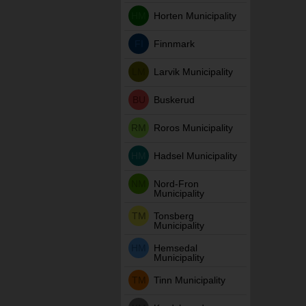
HM
Horten Municipality
FI
Finnmark
LM
Larvik Municipality
BU
Buskerud
RM
Roros Municipality
HM
Hadsel Municipality
NM
Nord-Fron
Municipality
TM
Tonsberg
Municipality
HM
Hemsedal
Municipality
TM
Tinn Municipality