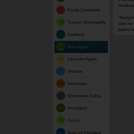
randkowy
FZ
Fiordy Zachodnie
"Nesgren
TM
Tysvaer Municipality
czas na 
piękno 
SV
Svalbard
AU
Aust-Agder
ZA
Zachodni Agder
ST
Stranda
HA
Hardanger
WD
Wschodnia Dolina
HO
Hordaland
TR
Troms
SOF
Sogn og Fjordane