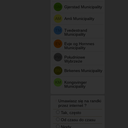
GM
Gjerstad Municipality
AM
Amli Municipality
TM
Tvedestrand
Municipality
EV
Evje og Hornnes
Municipality
PW
Południowe
Wybrzeże
BM
Birkenes Municipality
KM
Kongsvinger
Municipality
Umawiasz się na randki
przez internet ?
Tak, często
Od czasu do czasu
Nigdy