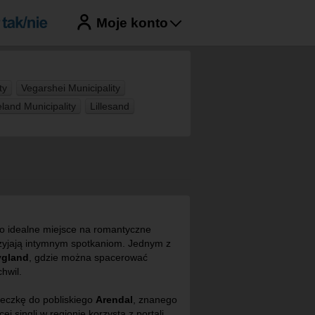
Moje konto
ty
Vegarshei Municipality
eland Municipality
Lillesand
o idealne miejsce na romantyczne
przyjają intymnym spotkaniom. Jednym z
ygland
, gdzie można spacerować
hwil.
eczkę do pobliskiego
Arendal
, znanego
cej singli w regionie korzysta z portali