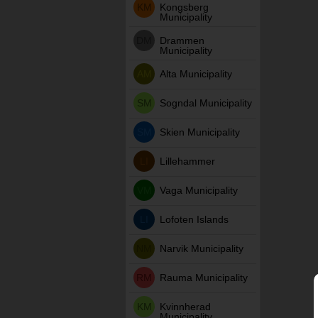
KM
Kongsberg
Municipality
DM
Drammen
Municipality
AM
Alta Municipality
SM
Sogndal Municipality
SM
Skien Municipality
LI
Lillehammer
VM
Vaga Municipality
LI
Lofoten Islands
NM
Narvik Municipality
RM
Rauma Municipality
KM
Kvinnherad
Municipality