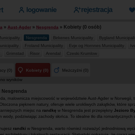
»
»
» Kobiety (0 osób)
a
Aust-Agder
Nesgrenda
unicipality
Nesgrenda
Birkenes Municipality
Bygland Municipali
unicipality
Froland Municipality
Evje og Hornnes Municipality
Iv
k
Grimstad
Risor
Arendal
Czeski Krumlow
cy (0)
Kobiety (0)
Meżczyźni (0)
ono wyników
i Nesgrenda
da, malownicza miejscowość w województwie Aust-Agder w Norwegii, t
 Otoczona pięknem natury, oferuje wiele urokliwych zakątków, które s
larniejszych miejsc na
randkę
w Nesgrenda jest przepiękny
Jezioro B
 wody, podziwiając zachody słońca. To idealne tło dla romantycznych c
anujesz
randki
w Nesgrenda, warto również rozważyć jednodniową wyci
wej architektury i lokalnych restauracji. Statystyki pokazują, że coraz wię