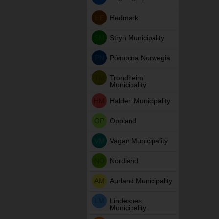
HE
Hedmark
SM
Stryn Municipality
PN
Północna Norwegia
TM
Trondheim
Municipality
HM
Halden Municipality
OP
Oppland
VM
Vagan Municipality
NO
Nordland
AM
Aurland Municipality
LM
Lindesnes
Municipality