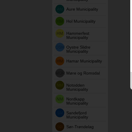
AM
Aure Municipality
HM
Hol Municipality
HM
Hammerfest
Municipality
OSM
Oystre Slidre
Municipality
HM
Hamar Municipality
MOR
Møre og Romsdal
NM
Notodden
Municipality
NM
Nordkapp
Municipality
SM
Sandefjord
Municipality
SØ
Sør-Trøndelag