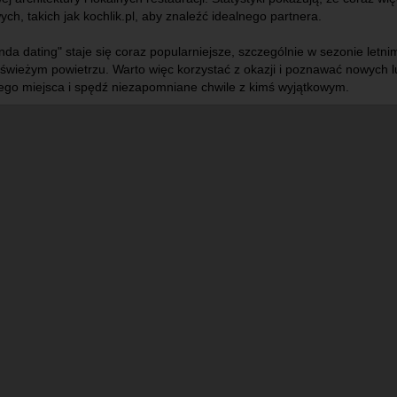
ch, takich jak kochlik.pl, aby znaleźć idealnego partnera.
da dating" staje się coraz popularniejsze, szczególnie w sezonie letn
świeżym powietrzu. Warto więc korzystać z okazji i poznawać nowych lud
tego miejsca i spędź niezapomniane chwile z kimś wyjątkowym.