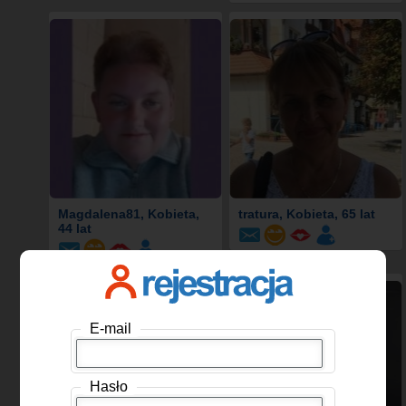
Magdalena81
, Kobieta,
tratura
, Kobieta, 65 lat
44 lat
E-mail
Hasło