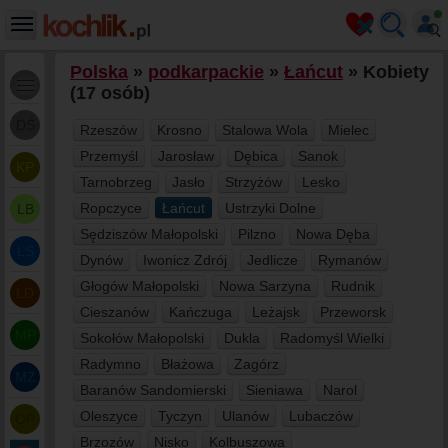
Polska
»
podkarpackie
»
Łańcut
» Kobiety
(17 osób)
DŚ
Rzeszów
Krosno
Stalowa Wola
Mielec
Przemyśl
Jarosław
Dębica
Sanok
KP
Tarnobrzeg
Jasło
Strzyżów
Lesko
Ropczyce
Łańcut
Ustrzyki Dolne
LB
Sędziszów Małopolski
Pilzno
Nowa Dęba
LS
Dynów
Iwonicz Zdrój
Jedlicze
Rymanów
Głogów Małopolski
Nowa Sarzyna
Rudnik
ŁD
Cieszanów
Kańczuga
Leżajsk
Przeworsk
MP
Sokołów Małopolski
Dukla
Radomyśl Wielki
Radymno
Błażowa
Zagórz
MZ
Baranów Sandomierski
Sieniawa
Narol
Oleszyce
Tyczyn
Ulanów
Lubaczów
OP
Brzozów
Nisko
Kolbuszowa