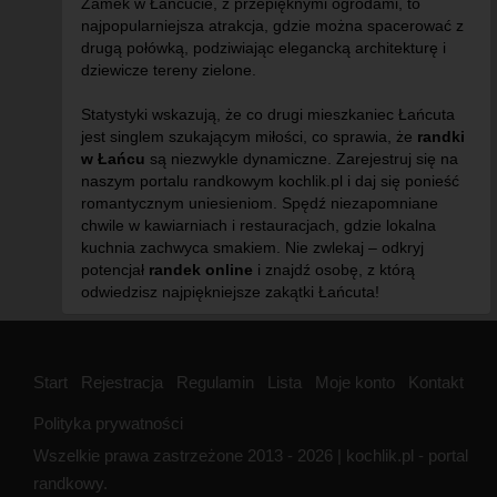
Zamek w Łańcucie, z przepięknymi ogrodami, to
najpopularniejsza atrakcja, gdzie można spacerować z
drugą połówką, podziwiając elegancką architekturę i
dziewicze tereny zielone.
Statystyki wskazują, że co drugi mieszkaniec Łańcuta
jest singlem szukającym miłości, co sprawia, że
randki
w Łańcu
są niezwykle dynamiczne. Zarejestruj się na
naszym portalu randkowym kochlik.pl i daj się ponieść
romantycznym uniesieniom. Spędź niezapomniane
chwile w kawiarniach i restauracjach, gdzie lokalna
kuchnia zachwyca smakiem. Nie zwlekaj – odkryj
potencjał
randek online
i znajdź osobę, z którą
odwiedzisz najpiękniejsze zakątki Łańcuta!
Start
Rejestracja
Regulamin
Lista
Moje konto
Kontakt
Polityka prywatności
Wszelkie prawa zastrzeżone 2013 - 2026 | kochlik.pl - portal
randkowy.