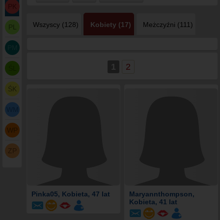
PK
Wszyscy (128)
Kobiety (17)
Meżczyźni (111)
PL
PM
1
2
ŚL
ŚK
WM
WP
ZP
Pinka05
, Kobieta, 47 lat
Maryannthompson
,
Kobieta, 41 lat