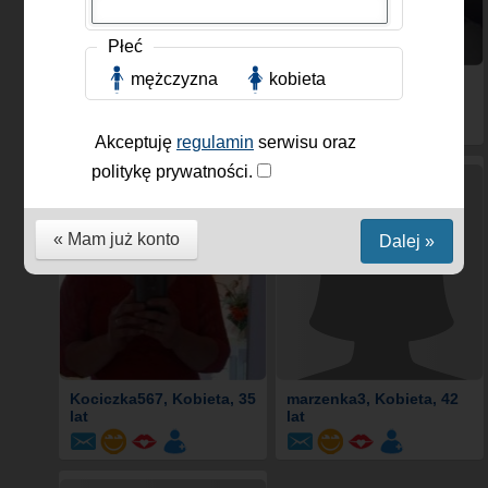
Płeć
mężczyzna
kobieta
pokochajmnie
, Kobieta,
Pumka1981
, Kobieta, 44
34 lat
lat
Akceptuję
regulamin
serwisu oraz
politykę prywatności.
« Mam już konto
Dalej »
Kociczka567
, Kobieta, 35
marzenka3
, Kobieta, 42
lat
lat