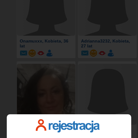
Onamuxxx
, Kobieta, 36
Adrianna3232
, Kobieta,
lat
27 lat
Monia7Monia1
, Kobieta,
Lux2024
, Kobieta, 39 lat
46 lat