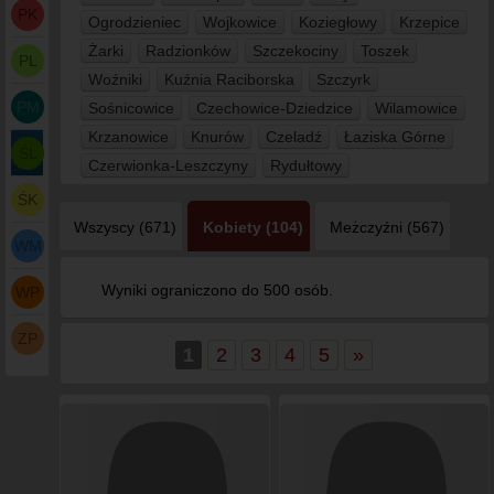
PK
Ogrodzieniec
Wojkowice
Koziegłowy
Krzepice
Żarki
Radzionków
Szczekociny
Toszek
PL
Woźniki
Kuźnia Raciborska
Szczyrk
PM
Sośnicowice
Czechowice-Dziedzice
Wilamowice
Krzanowice
Knurów
Czeladź
Łaziska Górne
ŚL
Czerwionka-Leszczyny
Rydułtowy
ŚK
Wszyscy (671)
Kobiety (104)
Meżczyźni (567)
WM
Wyniki ograniczono do 500 osób.
WP
ZP
1
2
3
4
5
»