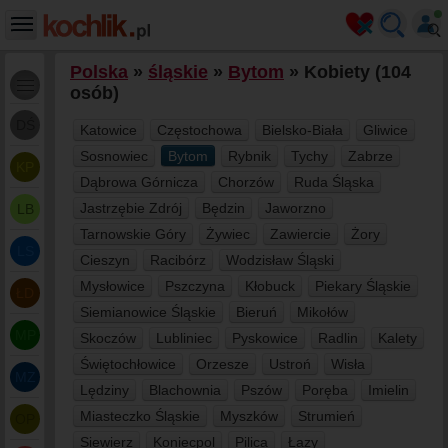
Polska
»
śląskie
»
Bytom
» Kobiety (104
osób)
DŚ
Katowice
Częstochowa
Bielsko-Biała
Gliwice
Sosnowiec
Bytom
Rybnik
Tychy
Zabrze
KP
Dąbrowa Górnicza
Chorzów
Ruda Śląska
Jastrzębie Zdrój
Będzin
Jaworzno
LB
Tarnowskie Góry
Żywiec
Zawiercie
Żory
LS
Cieszyn
Racibórz
Wodzisław Śląski
Mysłowice
Pszczyna
Kłobuck
Piekary Śląskie
ŁD
Siemianowice Śląskie
Bieruń
Mikołów
MP
Skoczów
Lubliniec
Pyskowice
Radlin
Kalety
Świętochłowice
Orzesze
Ustroń
Wisła
MZ
Lędziny
Blachownia
Pszów
Poręba
Imielin
Miasteczko Śląskie
Myszków
Strumień
OP
Siewierz
Koniecpol
Pilica
Łazy