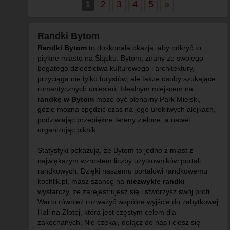
1
2
3
4
5
»
Randki Bytom
Randki Bytom
to doskonała okazja, aby odkryć to
piękne miasto na Śląsku. Bytom, znany ze swojego
bogatego dziedzictwa kulturowego i architektury,
przyciąga nie tylko turystów, ale także osoby szukające
romantycznych uniesień. Idealnym miejscem na
randkę w Bytom
może być plenarny Park Miejski,
gdzie można spędzić czas na jego urokliwych alejkach,
podziwiając przepiękne tereny zielone, a nawet
organizując piknik.
Statystyki pokazują, że Bytom to jedno z miast z
największym wzrostem liczby użytkowników portali
randkowych. Dzięki naszemu portalowi randkowemu
kochlik.pl, masz szansę na
niezwykłe randki
-
wystarczy, że zarejestrujesz się i stworzysz swój profil.
Warto również rozważyć wspólne wyjście do zabytkowej
Hali na Złotej, która jest częstym celem dla
zakochanych. Nie czekaj, dołącz do nas i ciesz się