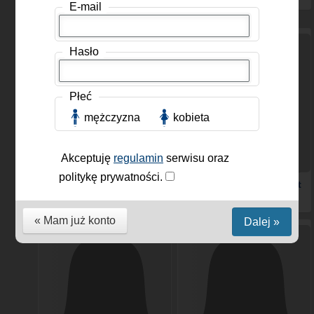
E-mail
Hasło
Płeć
mężczyzna
kobieta
Akceptuję
regulamin
serwisu oraz
politykę prywatności.
Kasia222
, Kobieta, 26 lat
kocica44
, Kobieta, 46 lat
« Mam już konto
Dalej »