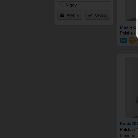
Nigdy
Wyniki
Głosuj
Maarek2
Polska /
Kasia20
Polska /
Lubie os