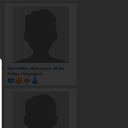
Radek86ja
, Mężczyzna, 40 lat
Polska / Nowogard