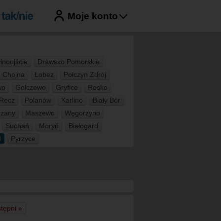
Moje konto
inoujście
Drawsko Pomorskie
Chojna
Łobez
Połczyn Zdrój
wo
Golczewo
Gryfice
Resko
Recz
Polanów
Karlino
Biały Bór
rzany
Maszewo
Węgorzyno
Suchań
Moryń
Białogard
d
Pyrzyce
tępni »