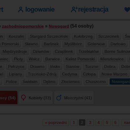
»
»
(54 osoby)
zachodniopomorskie
Nowogard
in
Koszalin
Stargard Szczeciński
Kołobrzeg
Szczecinek
Św
 Pomorski
Sławno
Barlinek
Myślibórz
Goleniów
Darłowo
Międzyzdroje
Dziwnów
Czaplinek
Trzebiatów
Borne Sulino
awiec
Płoty
Wałcz
Barwice
Kalisz Pomorski
Mieszkowice
ce
Pełczyce
Drawno
Ińsko
Sianów
Tuczno
Dobra
Dob
el
Lipiany
Trzcińsko-Zdrój
Cedynia
Człopa
Nowe Warpno
Police
Świdwin
Dębno
Złocieniec
Choszczno
Nowogar
scy (54)
Kobiety (13)
Meżczyźni (41)
« poprzedni
1
2
3
4
5
6
nas