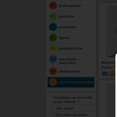
PK
podkarpackie
PL
podlaskie
PM
pomorskie
ŚL
śląskie
ŚK
świętokrzyskie
WM
warmińsko-
Matiass
mazurskie
Polska /
WP
wielkopolskie
ZP
zachodniopomorskie
Umawiasz się na randki
przez internet ?
Tak, często
Od czasu do czasu