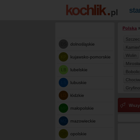
Polska
Szczec
DŚ
dolnośląskie
Kamień
Wolin
KP
kujawsko-pomorskie
Mirosł
LB
lubelskie
Boboli
Chociw
LS
lubuskie
Gryfino
ŁD
łódzkie
Wszy
MP
małopolskie
MZ
mazowieckie
OP
opolskie