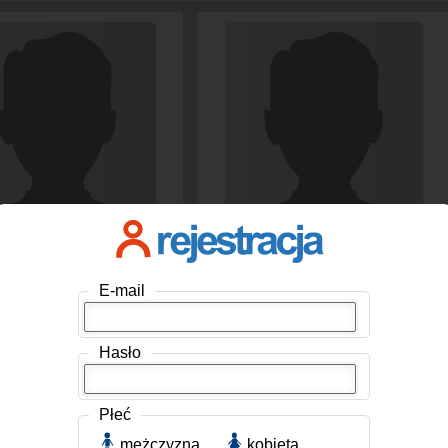
ss
, Mężczyzna, 22 lat
alienitto
, Mężczyzna, 42 lat
 Nowogard
Polska / Nowogard
E-mail
Hasło
Płeć
mężczyzna
kobieta