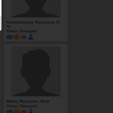
Kamiltylkopatrz
, Mężczyzna, 32
lat
Polska / Nowogard
Wdpsj
, Mężczyzna, 40 lat
Polska / Nowogard