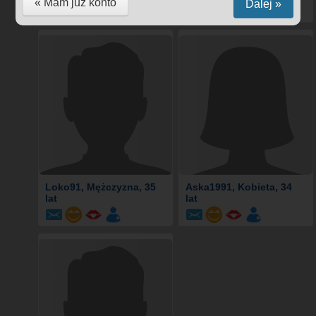
« Mam już konto
Dalej »
Loko91
, Mężczyzna, 35
Aska1991
, Kobieta, 34
lat
lat