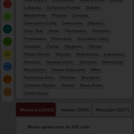
PK
Lubawka
Szklarska Poręba
Bolków
Międzylesie
Prusice
Ścinawa
PL
Świeradów-Zdrój
Świerzawa
Wąsosz
PM
Złoty Stok
Mirsk
Piechowice
Pieszyce
Prochowice
Przemków
Szczawno Zdrój
ŚL
Zawidów
Żarów
Węgliniec
Pieńsk
ŚK
Piława Górna
Wiązów
Wojcieszów
Lubomierz
Niemcza
Nowogrodziec
Szczytna
Mieroszów
WM
Międzybórz
Święta Katarzyna
Wleń
Kamienna Góra
Radków
Strzegom
WP
ZąbkowicŚląskie
Wołów
Nowa Ruda
ZP
Świebodzice
Wszyscy (11813)
Kobiety (2596)
Meżczyźni (9217)
Wyniki ograniczono do 500 osób.