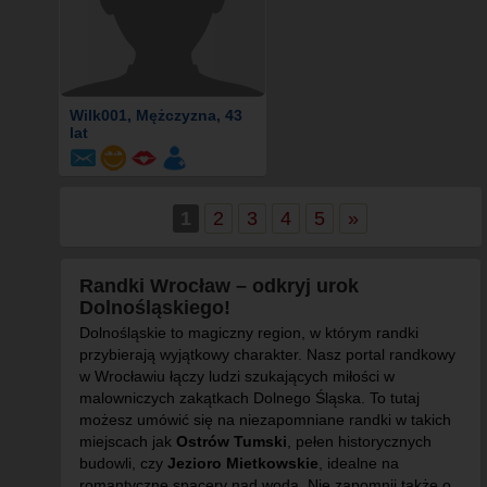
Wilk001
, Mężczyzna, 43
lat
1
2
3
4
5
»
Randki Wrocław – odkryj urok
Dolnośląskiego!
Dolnośląskie to magiczny region, w którym randki
przybierają wyjątkowy charakter. Nasz portal randkowy
w Wrocławiu łączy ludzi szukających miłości w
malowniczych zakątkach Dolnego Śląska. To tutaj
możesz umówić się na niezapomniane randki w takich
miejscach jak
Ostrów Tumski
, pełen historycznych
budowli, czy
Jezioro Mietkowskie
, idealne na
romantyczne spacery nad wodą. Nie zapomnij także o