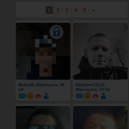
1
2
3
4
5
»
Bubu46
, Mężczyzna, 46
Damiano12121
,
lat
Mężczyzna, 33 lat