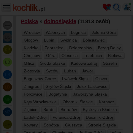
Polska
»
dolnośląskie
(11813 osób)
Wrocław
Wałbrzych
Legnica
Jelenia Góra
DŚ
Głogów
Lubin
Świdnica
Bolesławiec
Kłodzko
Zgorzelec
Dzierżoniów
Brzeg Dolny
KP
Chojnów
Góra
Oleśnica
Trzebnica
Bielawa
LB
Milicz
Środa Śląska
Kudowa Zdrój
Strzelin
Złotoryja
Syców
Lubań
Jawor
LS
Boguszów-Gorce
Lwówek Śląski
Oława
Żmigród
Gryfów Śląski
Jelcz-Laskowice
ŁD
Polkowice
Bogatynia
Jaworzyna Śląska
MP
Kąty Wrocławskie
Oborniki Śląskie
Karpacz
Ziębice
Bardo
Bierutów
Bystrzyca Kłodzka
MZ
Lądek-Zdrój
Polanica-Zdrój
Duszniki-Zdrój
OP
Kowary
Sobótka
Głuszyca
Stronie Śląskie
Twardogóra
Chocianów
Jedlina-Zdrój
Leśna