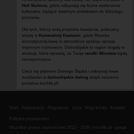
Hali Stulecia
, gdzie odbywają się liczne wydarzenia
kulturalne, będące świetnym pretekstem do bliższego
poznania.
Dla tych, którzy wolą przytulne kawiarnie, polecamy
wizytę w
Kameralnej Kawiarni
, gdzie filiżanka
aromatycznej kawy w atmosferze spokoju sprzyja
intymnym rozmowom. Dolnośląskie to region bogaty w
atrakcje, które sprawią, że Twoje
randki Wrocław
będą
niezapomniane.
Ciesz się pięknem Dolnego Śląska i odkrywaj nowe
możliwości w
dolnośląskie dating
dzięki naszemu
portalowi kochlik.pl!
Start
Rejestracja
Regulamin
Lista
Moje konto
Kontakt
Polityka prywatności
Wszelkie prawa zastrzeżone 2013 - 2026 | kochlik.pl - portal