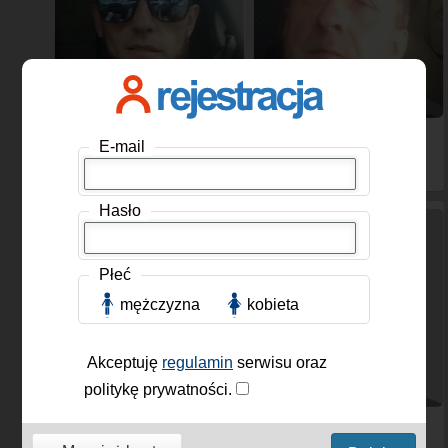
Dziku69
, Kobieta, 33 lat
amosmen
, Mężczyzna,
E-mail
46 lat
Hasło
Płeć
mężczyzna
kobieta
Akceptuję
regulamin
serwisu oraz
politykę prywatności.
Single
, Mężczyzna, 43 lat
Fucker
, Mężczyzna, 24
lat