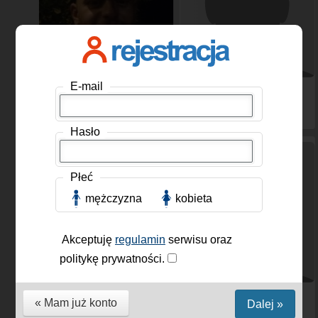
E-mail
Misss91
, Mężczyzna, 34
Michu200
, Mężczyzna,
lat
26 lat
Hasło
Płeć
mężczyzna
kobieta
Akceptuję
regulamin
serwisu oraz
politykę prywatności.
Kawodan
, Mężczyzna, 31
Michuu20
, Mężczyzna,
« Mam już konto
Dalej »
lat
26 lat