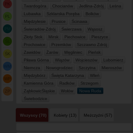
PK
Twardogóra
Chocianów
Jedlina-Zdrój
Leśna
Lubawka
Szklarska Poręba
Bolków
PL
Międzylesie
Prusice
Ścinawa
PM
Świeradów-Zdrój
Świerzawa
Wąsosz
Złoty Stok
Mirsk
Piechowice
Pieszyce
ŚL
Prochowice
Przemków
Szczawno Zdrój
Zawidów
Żarów
Węgliniec
Pieńsk
ŚK
Piława Górna
Wiązów
Wojcieszów
Lubomierz
WM
Niemcza
Nowogrodziec
Szczytna
Mieroszów
Międzybórz
Święta Katarzyna
Wleń
WP
Kamienna Góra
Radków
Strzegom
ZąbkowicŚląskie
Wołów
Nowa Ruda
ZP
Świebodzice
Wszyscy (70)
Kobiety (13)
Meżczyźni (57)