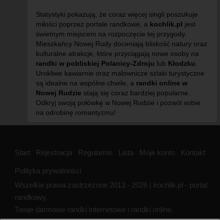
Statystyki pokazują, że coraz więcej singli poszukuje
miłości poprzez portale randkowe, a
kochlik.pl
jest
świetnym miejscem na rozpoczęcie tej przygody.
Mieszkańcy Nowej Rudy doceniają bliskość natury oraz
kulturalne atrakcje, które przyciągają nowe osoby na
randki w pobliskiej Polanicy-Zdroju
lub
Kłodzku
.
Urokliwe kawiarnie oraz malownicze szlaki turystyczne
są idealne na wspólne chwile, a
randki online w
Nowej Rudzie
stają się coraz bardziej popularne.
Odkryj swoją połówkę w Nowej Rudzie i pozwól sobie
na odrobinę romantyzmu!
Start
Rejestracja
Regulamin
Lista
Moje konto
Kontakt
Polityka prywatności
Wszelkie prawa zastrzeżone 2013 - 2026 | kochlik.pl - portal
randkowy.
Twoje darmowe randki internetowe i randki online.