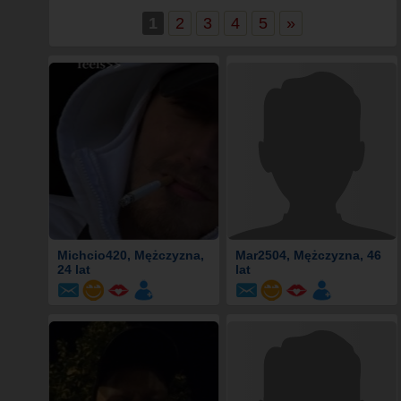
1
2
3
4
5
»
Michcio420
, Mężczyzna,
Mar2504
, Mężczyzna, 46
24 lat
lat