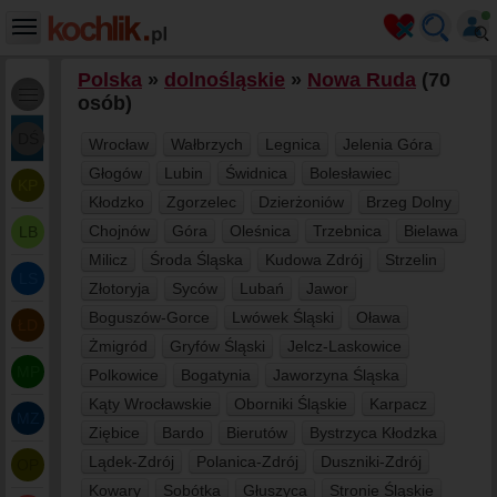
Polska
»
dolnośląskie
»
Nowa Ruda
(70
osób)
DŚ
Wrocław
Wałbrzych
Legnica
Jelenia Góra
Głogów
Lubin
Świdnica
Bolesławiec
KP
Kłodzko
Zgorzelec
Dzierżoniów
Brzeg Dolny
Chojnów
Góra
Oleśnica
Trzebnica
Bielawa
LB
Milicz
Środa Śląska
Kudowa Zdrój
Strzelin
LS
Złotoryja
Syców
Lubań
Jawor
Boguszów-Gorce
Lwówek Śląski
Oława
ŁD
Żmigród
Gryfów Śląski
Jelcz-Laskowice
MP
Polkowice
Bogatynia
Jaworzyna Śląska
Kąty Wrocławskie
Oborniki Śląskie
Karpacz
MZ
Ziębice
Bardo
Bierutów
Bystrzyca Kłodzka
Lądek-Zdrój
Polanica-Zdrój
Duszniki-Zdrój
OP
Kowary
Sobótka
Głuszyca
Stronie Śląskie