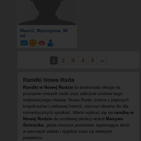
Marci1
, Mężczyzna, 38
lat
1
2
3
4
5
»
Randki Nowa Ruda
Randki w Nowej Rudzie
to doskonała okazja na
poznanie nowych osób oraz odkrycie uroków tego
malowniczego miasta. Nowa Ruda, znana z pięknych
krajobrazów i ciekawej historii, stanowi idealne tło dla
romantycznych spotkań. Warto wybrać się na
randkę w
Nowej Rudzie
do urokliwej okolicy wokół
Masywu
Śnieżnika
, gdzie możesz podziwiać zapierające dech
w piersiach widoki i spędzić czas na świeżym
powietrzu.