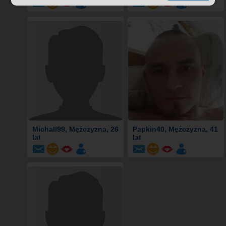
Michall99
, Mężczyzna, 26
Papkin40
, Mężczyzna, 41
lat
lat