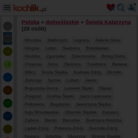
Polska
»
dolnośląskie
»
Święta Katarzyna
(28 osób)
DŚ
Wrocław
Wałbrzych
Legnica
Jelenia Góra
Głogów
Lubin
Świdnica
Bolesławiec
KP
Kłodzko
Zgorzelec
Dzierżoniów
Brzeg Dolny
Chojnów
Góra
Oleśnica
Trzebnica
Bielawa
LB
Milicz
Środa Śląska
Kudowa Zdrój
Strzelin
LS
Złotoryja
Syców
Lubań
Jawor
Boguszów-Gorce
Lwówek Śląski
Oława
ŁD
Żmigród
Gryfów Śląski
Jelcz-Laskowice
MP
Polkowice
Bogatynia
Jaworzyna Śląska
Kąty Wrocławskie
Oborniki Śląskie
Karpacz
MZ
Ziębice
Bardo
Bierutów
Bystrzyca Kłodzka
Lądek-Zdrój
Polanica-Zdrój
Duszniki-Zdrój
OP
Kowary
Sobótka
Głuszyca
Stronie Śląskie