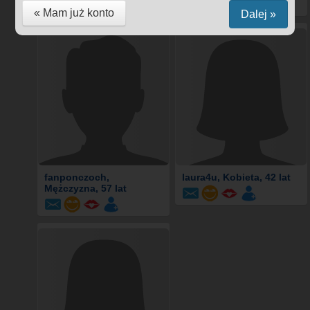
« Mam już konto
Dalej »
fanponczoch
,
laura4u
, Kobieta, 42 lat
Mężczyzna, 57 lat