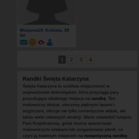
Misiunia19
, Kobieta, 39
lat
1
2
3
4
Randki Święta Katarzyna
Święta Katarzyna to urokliwa miejscowość w
województwie dolnośląskim, która przyciąga pary
poszukujące idealnego miejsca na
randkę
. Ten
malowniczy obszar, otoczony pięknymi lasami i
wzgórzami, oferuje nie tylko romantyczne widoki, ale
także wiele ciekawych atrakcji. Warto odwiedzić tutejszy
Park Krajobrazowy, gdzie można spacerować
malowniczymi szlakami lub zorganizować piknik, co
czyni ją świetnym miejscem na
romantyczną randkę
.