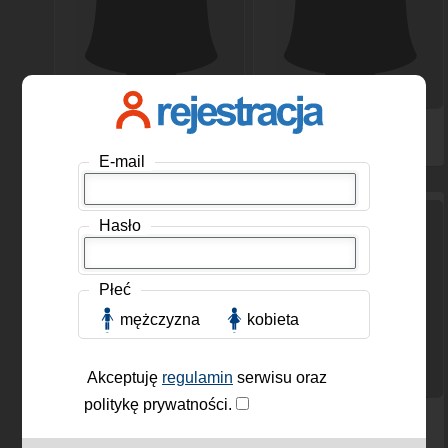
vivianlove
, Kobieta, 41
jadzia4
, Kobieta, 45 lat
lat
E-mail
Hasło
Płeć
mężczyzna
kobieta
Akceptuję
regulamin
serwisu oraz
politykę prywatności.
kaasia
, Kobieta, 49 lat
miskazim2
, Kobieta, 42
lat