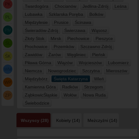
PK
Twardogóra
Chocianów
Jedlina-Zdrój
Leśna
Lubawka
Szklarska Poręba
Bolków
PL
Międzylesie
Prusice
Ścinawa
PM
Świeradów-Zdrój
Świerzawa
Wąsosz
Złoty Stok
Mirsk
Piechowice
Pieszyce
ŚL
Prochowice
Przemków
Szczawno Zdrój
Zawidów
Żarów
Węgliniec
Pieńsk
ŚK
Piława Górna
Wiązów
Wojcieszów
Lubomierz
WM
Niemcza
Nowogrodziec
Szczytna
Mieroszów
Międzybórz
Święta Katarzyna
Wleń
WP
Kamienna Góra
Radków
Strzegom
ZąbkowicŚląskie
Wołów
Nowa Ruda
ZP
Świebodzice
Wszyscy (28)
Kobiety (14)
Meżczyźni (14)