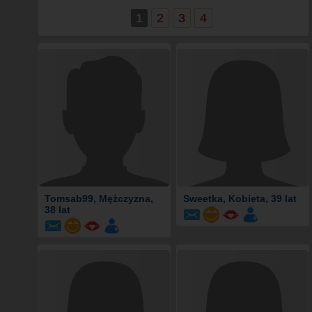
1
2
3
4
Tomsab99
, Mężczyzna,
Sweetka
, Kobieta, 39 lat
38 lat