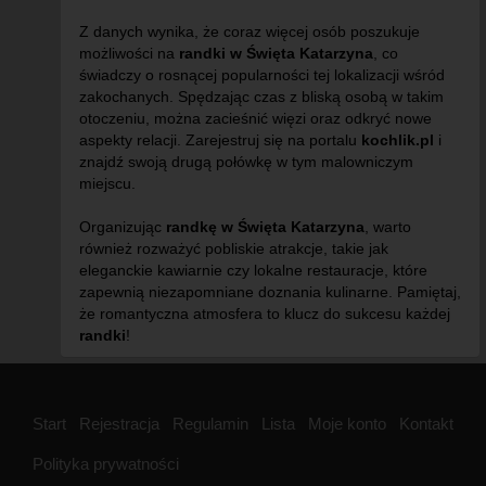
Z danych wynika, że coraz więcej osób poszukuje
możliwości na
randki w Święta Katarzyna
, co
świadczy o rosnącej popularności tej lokalizacji wśród
zakochanych. Spędzając czas z bliską osobą w takim
otoczeniu, można zacieśnić więzi oraz odkryć nowe
aspekty relacji. Zarejestruj się na portalu
kochlik.pl
i
znajdź swoją drugą połówkę w tym malowniczym
miejscu.
Organizując
randkę w Święta Katarzyna
, warto
również rozważyć pobliskie atrakcje, takie jak
eleganckie kawiarnie czy lokalne restauracje, które
zapewnią niezapomniane doznania kulinarne. Pamiętaj,
że romantyczna atmosfera to klucz do sukcesu każdej
randki
!
Start
Rejestracja
Regulamin
Lista
Moje konto
Kontakt
Polityka prywatności