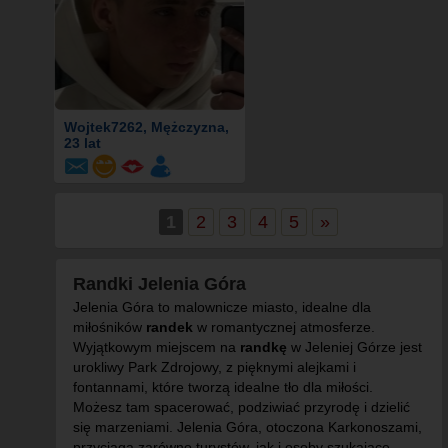
Wojtek7262
, Mężczyzna,
23 lat
1
2
3
4
5
»
Randki Jelenia Góra
Jelenia Góra to malownicze miasto, idealne dla
miłośników
randek
w romantycznej atmosferze.
Wyjątkowym miejscem na
randkę
w Jeleniej Górze jest
urokliwy Park Zdrojowy, z pięknymi alejkami i
fontannami, które tworzą idealne tło dla miłości.
Możesz tam spacerować, podziwiać przyrodę i dzielić
się marzeniami. Jelenia Góra, otoczona Karkonoszami,
przyciąga zarówno turystów, jak i osoby szukające