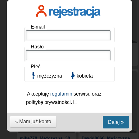
E-mail
Hasło
JAKUS
, Mężczyzna, 18
Szymonjsm18
,
lat
Mężczyzna, 18 lat
Płeć
mężczyzna
kobieta
Akceptuję
regulamin
serwisu oraz
politykę prywatności.
« Mam już konto
Dalej »
mike778
, Mężczyzna, 38
Dawid0066
, Mężczyzna,