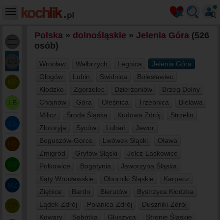
Polska
»
dolnośląskie
»
Jelenia Góra
(526
osób)
DŚ
Wrocław
Wałbrzych
Legnica
Jelenia Góra
Głogów
Lubin
Świdnica
Bolesławiec
KP
Kłodzko
Zgorzelec
Dzierżoniów
Brzeg Dolny
Chojnów
Góra
Oleśnica
Trzebnica
Bielawa
LB
Milicz
Środa Śląska
Kudowa Zdrój
Strzelin
LS
Złotoryja
Syców
Lubań
Jawor
Boguszów-Gorce
Lwówek Śląski
Oława
ŁD
Żmigród
Gryfów Śląski
Jelcz-Laskowice
MP
Polkowice
Bogatynia
Jaworzyna Śląska
Kąty Wrocławskie
Oborniki Śląskie
Karpacz
MZ
Ziębice
Bardo
Bierutów
Bystrzyca Kłodzka
Lądek-Zdrój
Polanica-Zdrój
Duszniki-Zdrój
OP
Kowary
Sobótka
Głuszyca
Stronie Śląskie