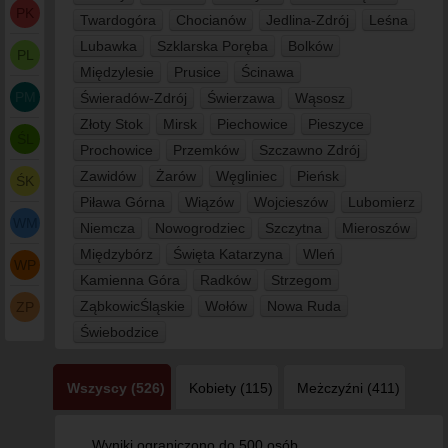
PK
Twardogóra
Chocianów
Jedlina-Zdrój
Leśna
Lubawka
Szklarska Poręba
Bolków
PL
Międzylesie
Prusice
Ścinawa
PM
Świeradów-Zdrój
Świerzawa
Wąsosz
Złoty Stok
Mirsk
Piechowice
Pieszyce
ŚL
Prochowice
Przemków
Szczawno Zdrój
Zawidów
Żarów
Węgliniec
Pieńsk
ŚK
Piława Górna
Wiązów
Wojcieszów
Lubomierz
WM
Niemcza
Nowogrodziec
Szczytna
Mieroszów
Międzybórz
Święta Katarzyna
Wleń
WP
Kamienna Góra
Radków
Strzegom
ZąbkowicŚląskie
Wołów
Nowa Ruda
ZP
Świebodzice
Wszyscy (526)
Kobiety (115)
Meżczyźni (411)
Wyniki ograniczono do 500 osób.