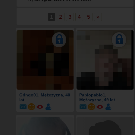
1
2
3
4
5
»
Gringo01
, Mężczyzna, 40
Pablopablo1
,
lat
Mężczyzna, 49 lat