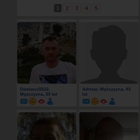
1
2
3
4
5
Damiano5522
,
Adrtasr
, Mężczyzna, 43
Mężczyzna, 35 lat
lat