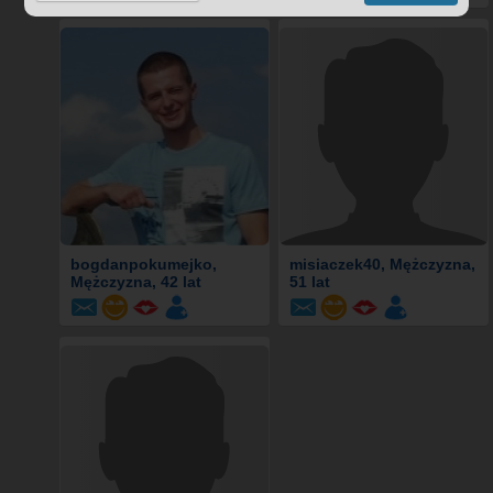
bogdanpokumejko
,
misiaczek40
, Mężczyzna,
Mężczyzna, 42 lat
51 lat