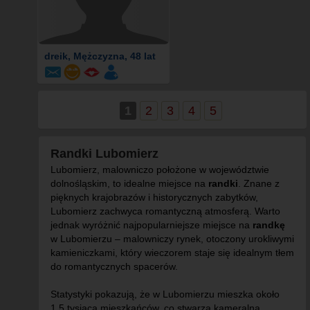
dreik
, Mężczyzna, 48 lat
1
2
3
4
5
Randki Lubomierz
Lubomierz, malowniczo położone w województwie
dolnośląskim, to idealne miejsce na
randki
. Znane z
pięknych krajobrazów i historycznych zabytków,
Lubomierz zachwyca romantyczną atmosferą. Warto
jednak wyróżnić najpopularniejsze miejsce na
randkę
w Lubomierzu – malowniczy rynek, otoczony urokliwymi
kamieniczkami, który wieczorem staje się idealnym tłem
do romantycznych spacerów.
Statystyki pokazują, że w Lubomierzu mieszka około
1,5 tysiąca mieszkańców, co stwarza kameralną