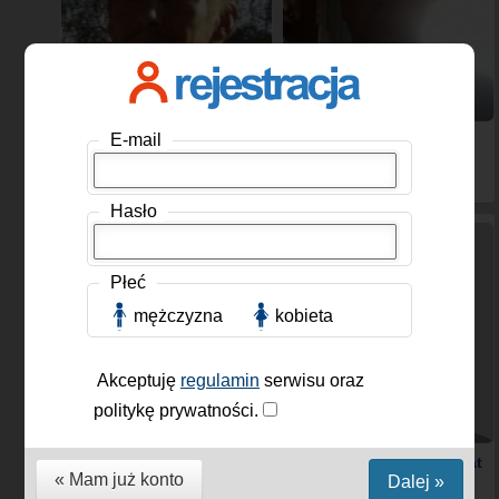
E-mail
piotrzawora123
,
Rafai12345
, Mężczyzna,
Mężczyzna, 46 lat
46 lat
Hasło
Płeć
mężczyzna
kobieta
Akceptuję
regulamin
serwisu oraz
politykę prywatności.
Plan
, Mężczyzna, 56 lat
Wiktpl
, Mężczyzna, 25 lat
« Mam już konto
Dalej »