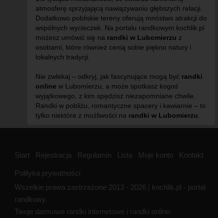
atmosferę sprzyjającą nawiązywaniu głębszych relacji.
Dodatkowo pobliskie tereny oferują mnóstwo atrakcji do
wspólnych wycieczek. Na portalu randkowym kochlik.pl
możesz umówić się na
randki w Lubomierzu
z
osobami, które również cenią sobie piękno natury i
lokalnych tradycji.
Nie zwlekaj – odkryj, jak fascynujące mogą być
randki
online
w Lubomierzu, a może spotkasz kogoś
wyjątkowego, z kim spędzisz niezapomniane chwile.
Randki w pobliżu, romantyczne spacery i kawiarnie – to
tylko niektóre z możliwości na
randki w Lubomierzu
.
Start
Rejestracja
Regulamin
Lista
Moje konto
Kontakt
Polityka prywatności
Wszelkie prawa zastrzeżone 2013 - 2026 | kochlik.pl - portal
randkowy.
Twoje darmowe randki internetowe i randki online.