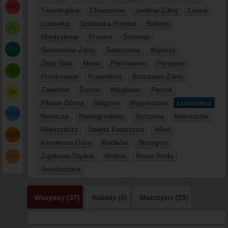
PK
Twardogóra
Chocianów
Jedlina-Zdrój
Leśna
Lubawka
Szklarska Poręba
Bolków
PL
Międzylesie
Prusice
Ścinawa
PM
Świeradów-Zdrój
Świerzawa
Wąsosz
Złoty Stok
Mirsk
Piechowice
Pieszyce
ŚL
Prochowice
Przemków
Szczawno Zdrój
Zawidów
Żarów
Węgliniec
Pieńsk
ŚK
Piława Górna
Wiązów
Wojcieszów
Lubomierz
WM
Niemcza
Nowogrodziec
Szczytna
Mieroszów
Międzybórz
Święta Katarzyna
Wleń
WP
Kamienna Góra
Radków
Strzegom
ZąbkowicŚląskie
Wołów
Nowa Ruda
ZP
Świebodzice
Wszyscy (37)
Kobiety (8)
Meżczyźni (29)