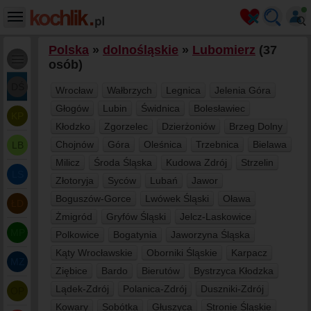
Polska
»
dolnośląskie
»
Lubomierz
(37
osób)
DŚ
Wrocław
Wałbrzych
Legnica
Jelenia Góra
Głogów
Lubin
Świdnica
Bolesławiec
KP
Kłodzko
Zgorzelec
Dzierżoniów
Brzeg Dolny
Chojnów
Góra
Oleśnica
Trzebnica
Bielawa
LB
Milicz
Środa Śląska
Kudowa Zdrój
Strzelin
LS
Złotoryja
Syców
Lubań
Jawor
Boguszów-Gorce
Lwówek Śląski
Oława
ŁD
Żmigród
Gryfów Śląski
Jelcz-Laskowice
MP
Polkowice
Bogatynia
Jaworzyna Śląska
Kąty Wrocławskie
Oborniki Śląskie
Karpacz
MZ
Ziębice
Bardo
Bierutów
Bystrzyca Kłodzka
Lądek-Zdrój
Polanica-Zdrój
Duszniki-Zdrój
OP
Kowary
Sobótka
Głuszyca
Stronie Śląskie