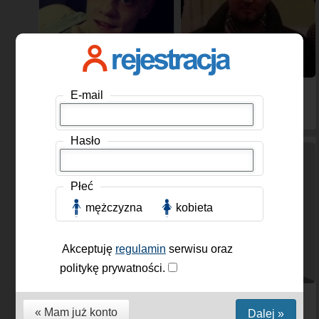
Cycu2619
, Mężczyzna,
cinek3322
, Mężczyzna,
E-mail
33 lat
32 lat
Hasło
Płeć
mężczyzna
kobieta
Akceptuję
regulamin
serwisu oraz
politykę prywatności.
robzxc
, Mężczyzna, 60
Herin
, Mężczyzna, 65 lat
lat
« Mam już konto
Dalej »