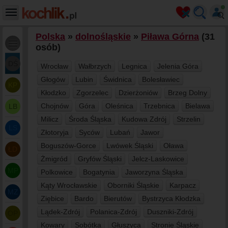
Polska
»
dolnośląskie
»
Piława Górna
(31
osób)
DŚ
Wrocław
Wałbrzych
Legnica
Jelenia Góra
Głogów
Lubin
Świdnica
Bolesławiec
KP
Kłodzko
Zgorzelec
Dzierżoniów
Brzeg Dolny
Chojnów
Góra
Oleśnica
Trzebnica
Bielawa
LB
Milicz
Środa Śląska
Kudowa Zdrój
Strzelin
LS
Złotoryja
Syców
Lubań
Jawor
Boguszów-Gorce
Lwówek Śląski
Oława
ŁD
Żmigród
Gryfów Śląski
Jelcz-Laskowice
MP
Polkowice
Bogatynia
Jaworzyna Śląska
Kąty Wrocławskie
Oborniki Śląskie
Karpacz
MZ
Ziębice
Bardo
Bierutów
Bystrzyca Kłodzka
Lądek-Zdrój
Polanica-Zdrój
Duszniki-Zdrój
OP
Kowary
Sobótka
Głuszyca
Stronie Śląskie