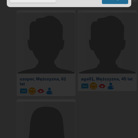
czoper
, Mężczyzna, 61
aga01
, Mężczyzna, 45 lat
lat