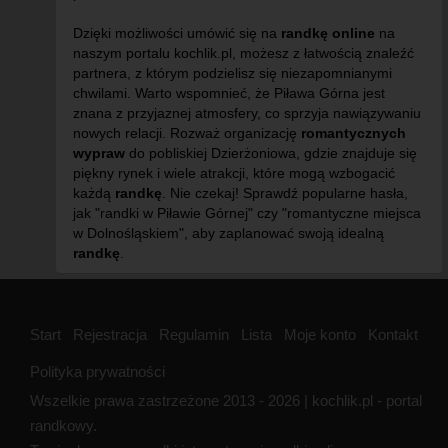
Dzięki możliwości umówić się na
randkę online
na
naszym portalu kochlik.pl, możesz z łatwością znaleźć
partnera, z którym podzielisz się niezapomnianymi
chwilami. Warto wspomnieć, że Piława Górna jest
znana z przyjaznej atmosfery, co sprzyja nawiązywaniu
nowych relacji. Rozważ organizację
romantycznych
wypraw
do pobliskiej Dzierżoniowa, gdzie znajduje się
piękny rynek i wiele atrakcji, które mogą wzbogacić
każdą
randkę
. Nie czekaj! Sprawdź popularne hasła,
jak "randki w Piławie Górnej" czy "romantyczne miejsca
w Dolnośląskiem", aby zaplanować swoją idealną
randkę
.
Start
Rejestracja
Regulamin
Lista
Moje konto
Kontakt
Polityka prywatności
Wszelkie prawa zastrzeżone 2013 - 2026 | kochlik.pl - portal
randkowy.