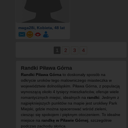
maga28i
, Kobieta, 48 lat
1
2
3
4
Randki Piława Górna
Randki Piława Górna
to doskonały sposób na
odkrycie uroków tego malowniczego miasteczka w
województwie dolnośląskim. Piława Górna, z populacją
wynoszącą około 4 tysięcy mieszkańców, oferuje wiele
romantycznych miejsc, idealnych na
randki
. Jednym z
najpiękniejszych punktów na mapie jest urokliwy Park
Miejski, gdzie można spacerować wśród zieleni,
ciesząc się spokojem i pięknym otoczeniem. To idealne
miejsce na
randkę w Piławie Górnej
, szczególnie
podczas zachodu słońca.