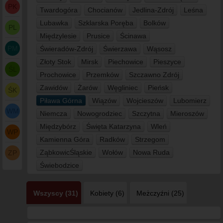
PK
Twardogóra
Chocianów
Jedlina-Zdrój
Leśna
Lubawka
Szklarska Poręba
Bolków
PL
Międzylesie
Prusice
Ścinawa
PM
Świeradów-Zdrój
Świerzawa
Wąsosz
Złoty Stok
Mirsk
Piechowice
Pieszyce
ŚL
Prochowice
Przemków
Szczawno Zdrój
Zawidów
Żarów
Węgliniec
Pieńsk
ŚK
Piława Górna
Wiązów
Wojcieszów
Lubomierz
WM
Niemcza
Nowogrodziec
Szczytna
Mieroszów
Międzybórz
Święta Katarzyna
Wleń
WP
Kamienna Góra
Radków
Strzegom
ZąbkowicŚląskie
Wołów
Nowa Ruda
ZP
Świebodzice
Wszyscy (31)
Kobiety (6)
Meżczyźni (25)