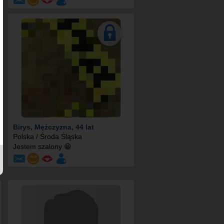
Birys
, Mężczyzna, 44 lat
Polska / Środa Śląska
Jestem szalony 😁