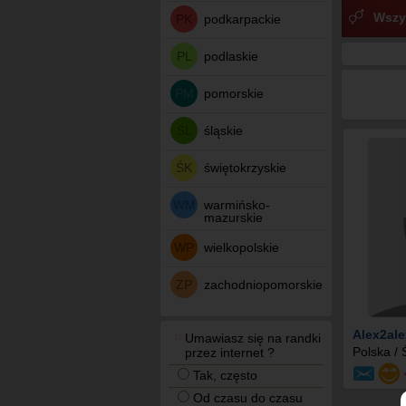
Wszy
PK
podkarpackie
PL
podlaskie
PM
pomorskie
ŚL
śląskie
ŚK
świętokrzyskie
WM
warmińsko-
mazurskie
WP
wielkopolskie
ZP
zachodniopomorskie
Alex2ale
Umawiasz się na randki
Polska /
przez internet ?
Tak, często
Od czasu do czasu