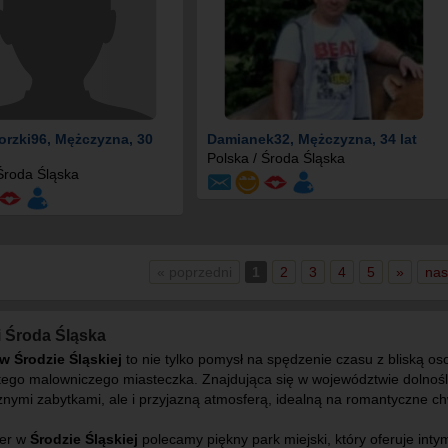
orzki96
, Mężczyzna, 30
Damianek32
, Mężczyzna, 34 lat
Polska / Środa Śląska
 Środa Śląska
« poprzedni
1
2
3
4
5
»
nas
 Środa Śląska
w Środzie Śląskiej
to nie tylko pomysł na spędzenie czasu z bliską os
tego malowniczego miasteczka. Znajdująca się w województwie dolnoślą
znymi zabytkami, ale i przyjazną atmosferą, idealną na romantyczne ch
er w
Środzie Śląskiej
polecamy piękny park miejski, który oferuje int