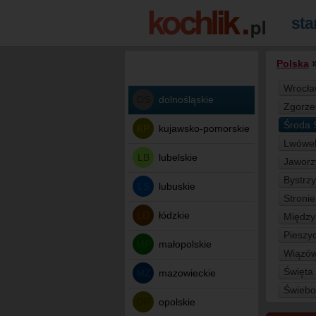
Polska
Wrocł
DŚ
dolnośląskie
Zgorze
Środa 
KP
kujawsko-pomorskie
Lwówek
LB
lubelskie
Jaworz
Bystrz
LS
lubuskie
Stronie
ŁD
łódzkie
Między
Pieszy
MP
małopolskie
Wiązó
Święta
MZ
mazowieckie
Świebo
OP
opolskie