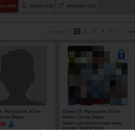
scy (66)
Kobiety (13)
Meżczyźni (53)
« poprzedni
1
2
3
4
5
»
nas
x
, Mężczyzna, 47 lat
Ciacho73
, Mężczyzna, 52 lat
 Środa Śląska
Polska / Środa Śląska
Jestem jaki jestem trzeba mnie
poznać i będzie fajnie