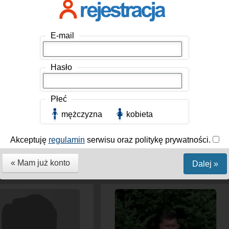
E-mail
Hasło
Płeć
mężczyzna
kobieta
r2105
, Mężczyzna, 42 lat
Dominik93
, Mężczyzna, 33 lat
 Środa Śląska
Polska / Środa Śląska
Akceptuję
regulamin
serwisu oraz politykę prywatności.
łości...
Cześć, mam na imię Dominik!
Jestem mężczyzną szukającym...
« Mam już konto
Dalej »