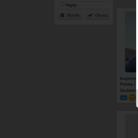
Nigdy
Wyniki
Głosuj
beginne
Polska /
Szukam mi