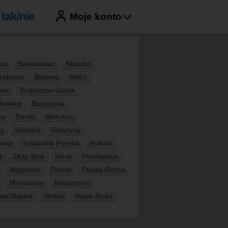
Moje konto
ica
Bolesławiec
Kłodzko
zebnica
Bielawa
Milicz
wor
Boguszów-Gorce
lkowice
Bogatynia
ce
Bardo
Bierutów
ry
Sobótka
Głuszyca
awka
Szklarska Poręba
Bolków
z
Złoty Stok
Mirsk
Piechowice
Węgliniec
Pieńsk
Piława Górna
Mieroszów
Międzybórz
wicŚląskie
Wołów
Nowa Ruda