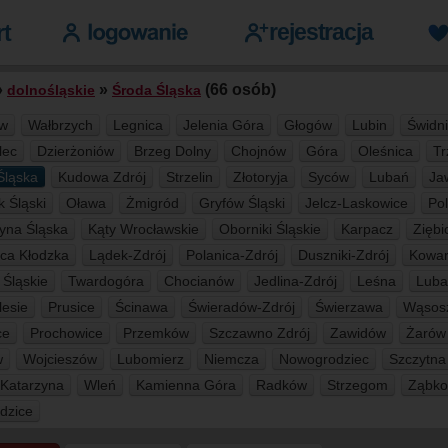
»
»
(66 osób)
dolnośląskie
Środa Śląska
aw
Wałbrzych
Legnica
Jelenia Góra
Głogów
Lubin
Świdn
lec
Dzierżoniów
Brzeg Dolny
Chojnów
Góra
Oleśnica
Tr
Śląska
Kudowa Zdrój
Strzelin
Złotoryja
Syców
Lubań
Ja
 Śląski
Oława
Żmigród
Gryfów Śląski
Jelcz-Laskowice
Po
yna Śląska
Kąty Wrocławskie
Oborniki Śląskie
Karpacz
Ziębi
yca Kłodzka
Lądek-Zdrój
Polanica-Zdrój
Duszniki-Zdrój
Kowa
 Śląskie
Twardogóra
Chocianów
Jedlina-Zdrój
Leśna
Lub
lesie
Prusice
Ścinawa
Świeradów-Zdrój
Świerzawa
Wąsos
ce
Prochowice
Przemków
Szczawno Zdrój
Zawidów
Żarów
w
Wojcieszów
Lubomierz
Niemcza
Nowogrodziec
Szczytna
 Katarzyna
Wleń
Kamienna Góra
Radków
Strzegom
Ząbko
dzice