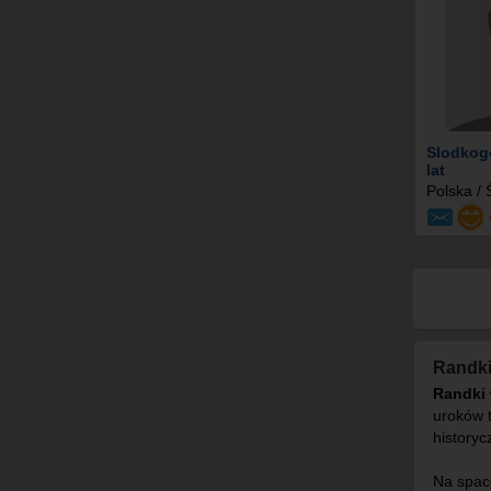
Slodkog
lat
Polska /
Randki
Randki 
uroków 
historyc
Na spac