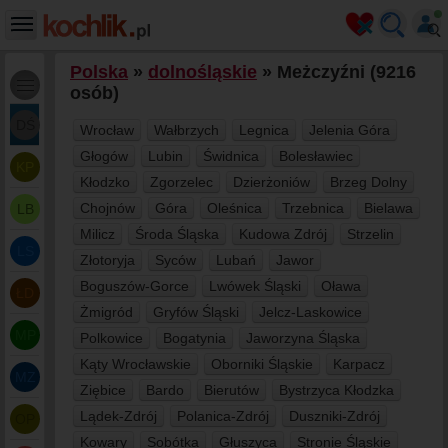
Polska
»
dolnośląskie
» Meżczyźni (9216
osób)
DŚ
Wrocław
Wałbrzych
Legnica
Jelenia Góra
Głogów
Lubin
Świdnica
Bolesławiec
KP
Kłodzko
Zgorzelec
Dzierżoniów
Brzeg Dolny
Chojnów
Góra
Oleśnica
Trzebnica
Bielawa
LB
Milicz
Środa Śląska
Kudowa Zdrój
Strzelin
LS
Złotoryja
Syców
Lubań
Jawor
Boguszów-Gorce
Lwówek Śląski
Oława
ŁD
Żmigród
Gryfów Śląski
Jelcz-Laskowice
MP
Polkowice
Bogatynia
Jaworzyna Śląska
Kąty Wrocławskie
Oborniki Śląskie
Karpacz
MZ
Ziębice
Bardo
Bierutów
Bystrzyca Kłodzka
Lądek-Zdrój
Polanica-Zdrój
Duszniki-Zdrój
OP
Kowary
Sobótka
Głuszyca
Stronie Śląskie