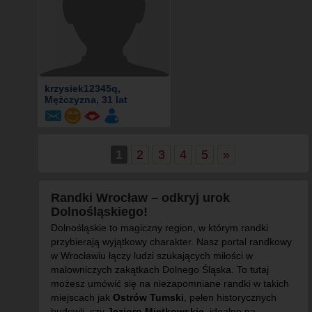
krzysiek12345q
,
Mężczyzna, 31 lat
1
2
3
4
5
»
Randki Wrocław – odkryj urok
Dolnośląskiego!
Dolnośląskie to magiczny region, w którym randki
przybierają wyjątkowy charakter. Nasz portal randkowy
w Wrocławiu łączy ludzi szukających miłości w
malowniczych zakątkach Dolnego Śląska. To tutaj
możesz umówić się na niezapomniane randki w takich
miejscach jak
Ostrów Tumski
, pełen historycznych
budowli, czy
Jezioro Mietkowskie
, idealne na