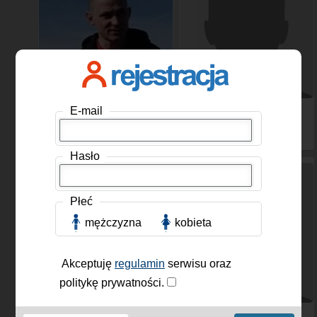
Single
, Mężczyzna, 43 lat
Fucker
, Mężczyzna, 24
E-mail
lat
Hasło
Płeć
mężczyzna
kobieta
Akceptuję
regulamin
serwisu oraz
politykę prywatności.
Loko91
, Mężczyzna, 35
Wilk001
, Mężczyzna, 43