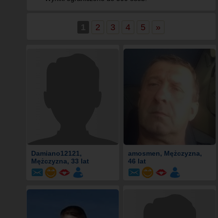
1
2
3
4
5
»
Damiano12121
,
amosmen
, Mężczyzna,
Mężczyzna, 33 lat
46 lat