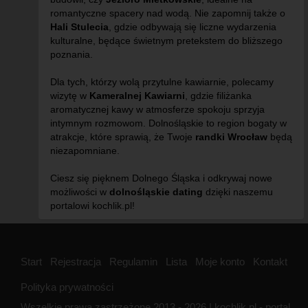
romantyczne spacery nad wodą. Nie zapomnij także o
Hali Stulecia
, gdzie odbywają się liczne wydarzenia
kulturalne, będące świetnym pretekstem do bliższego
poznania.
Dla tych, którzy wolą przytulne kawiarnie, polecamy
wizytę w
Kameralnej Kawiarni
, gdzie filiżanka
aromatycznej kawy w atmosferze spokoju sprzyja
intymnym rozmowom. Dolnośląskie to region bogaty w
atrakcje, które sprawią, że Twoje
randki Wrocław
będą
niezapomniane.
Ciesz się pięknem Dolnego Śląska i odkrywaj nowe
możliwości w
dolnośląskie dating
dzięki naszemu
portalowi kochlik.pl!
Start
Rejestracja
Regulamin
Lista
Moje konto
Kontakt
Polityka prywatności
Wszelkie prawa zastrzeżone 2013 - 2026 | kochlik.pl - portal