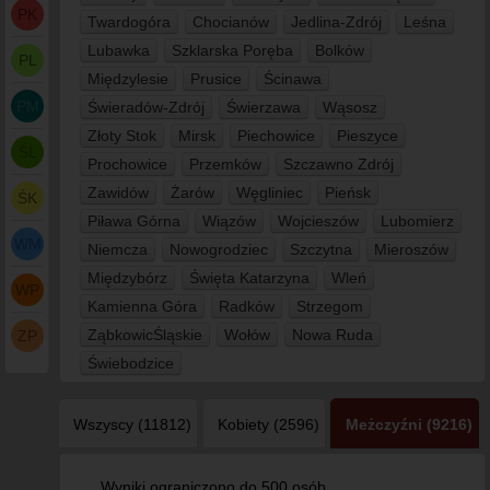
PK
Twardogóra
Chocianów
Jedlina-Zdrój
Leśna
Lubawka
Szklarska Poręba
Bolków
PL
Międzylesie
Prusice
Ścinawa
PM
Świeradów-Zdrój
Świerzawa
Wąsosz
Złoty Stok
Mirsk
Piechowice
Pieszyce
ŚL
Prochowice
Przemków
Szczawno Zdrój
Zawidów
Żarów
Węgliniec
Pieńsk
ŚK
Piława Górna
Wiązów
Wojcieszów
Lubomierz
WM
Niemcza
Nowogrodziec
Szczytna
Mieroszów
Międzybórz
Święta Katarzyna
Wleń
WP
Kamienna Góra
Radków
Strzegom
ZąbkowicŚląskie
Wołów
Nowa Ruda
ZP
Świebodzice
Wszyscy (11812)
Kobiety (2596)
Meżczyźni (9216)
Wyniki ograniczono do 500 osób.