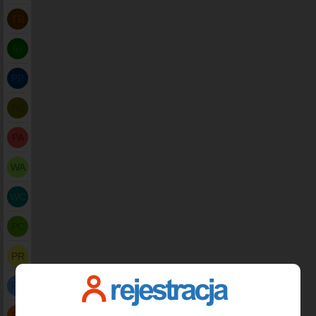
TR
RI
PP
PC
PA
WA
WC
PC
PR
PB
PB