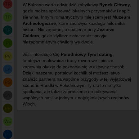
TR
W Bolzano warto odwiedzić zabytkowy
Rynek Główny
,
gdzie można spróbować lokalnych przysmaków i napić
TP
się wina. Innym romantycznym miejscem jest
Muzeum
Archeologiczne
, które zachwyci każdego miłośnika
historii. Nie zapomnij o spacerze przy
Jeziorze
TR
Caldaro
, gdzie idylliczne otoczenie sprzyja
niezapomnianym chwilom we dwoje.
PI
Jeśli interesuje Cię
Południowy Tyrol dating
,
PV
tamtejsze malownicze trasy rowerowe i piesze
zapewnią okazję do poznania się w aktywny sposób.
LA
Dzięki naszemu portalowi kochlik.pl możesz łatwo
znaleźć partnera na wspólne przygody w tej wyjątkowej
PS
scenerii. Randki w Południowym Tyrolu to nie tylko
spotkania, ale także zaproszenie do odkrywania
SY
wspólnych pasji w jednym z najpiękniejszych regionów
Włoch.
PR
WE
PT