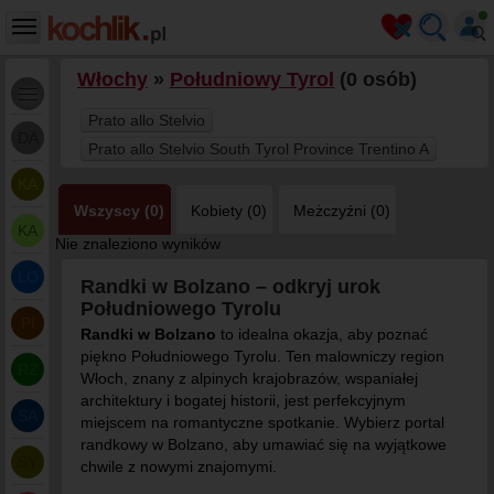
Włochy
»
Południowy Tyrol
(0 osób)
Prato allo Stelvio
DA
Prato allo Stelvio South Tyrol Province Trentino A
KA
Wszyscy (0)
Kobiety (0)
Meżczyźni (0)
KA
Nie znaleziono wyników
LO
Randki w Bolzano – odkryj urok
Południowego Tyrolu
PI
Randki w Bolzano
to idealna okazja, aby poznać
piękno Południowego Tyrolu. Ten malowniczy region
RZ
Włoch, znany z alpinych krajobrazów, wspaniałej
architektury i bogatej historii, jest perfekcyjnym
SA
miejscem na romantyczne spotkanie. Wybierz portal
randkowy w Bolzano, aby umawiać się na wyjątkowe
SY
chwile z nowymi znajomymi.