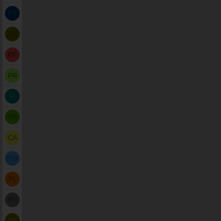
PT
ME
PP
PR
PI
PA
CA
PW
PL
PN
PS