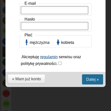
E-mail
TR
Hasło
PF
RW
Płeć
PV
mężczyzna
kobieta
PT
Akceptuję
regulamin
serwisu oraz
PS
politykę prywatności.
PF
« Mam już konto
Dalej »
SMP
PO
PR