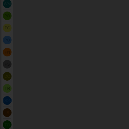
WM
PO
PC
PO
PN
PS
DO
TR
DDM
IS
TO