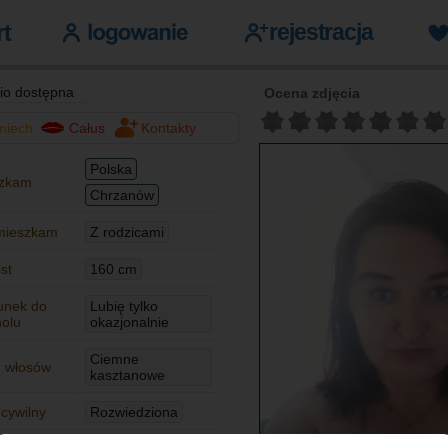
io dostępna
Ocena zdjęcia
miech
Całus
Kontakty
Polska
zkam
Chrzanów
mieszkam
Z rodzicami
st
160 cm
unek do
Lubię tylko
holu
okazjonalnie
Ciemne
r włosów
kasztanowe
 cywilny
Rozwiedziona