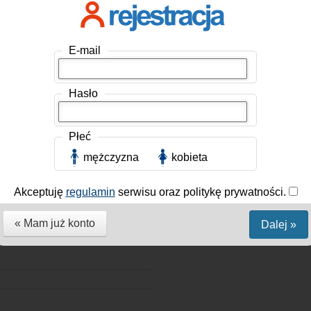
(Rolnik / Ogrodnik)
E-mail
Oceniano: 13, Ranking: 9.54
Hasło
Płeć
mężczyzna
kobieta
Akceptuję
regulamin
serwisu oraz politykę prywatności.
« Mam już konto
Dalej »