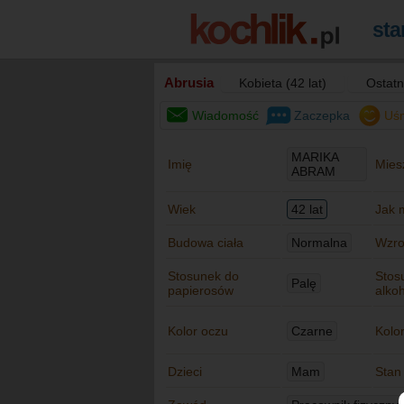
Abrusia
Kobieta (42 lat)
Ostatn
Wiadomość
Zaczepka
Uś
MARIKA
Imię
Mies
ABRAM
Wiek
42 lat
Jak 
Budowa ciała
Normalna
Wzro
Stosunek do
Stos
Palę
papierosów
alko
Kolor oczu
Czarne
Kolo
Dzieci
Mam
Stan