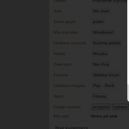
Zawód
Pracownik fizyczny 
Auto
Nie mam
Znam języki
polski
Mój charakter
Wrażliwość
Ulubiona żywność
Kuchnia polska
Hobby
Muzyka
Zwierzęta
Nie chcę
Finanse
Stabilny Grunt
Ulubiona muzyka
Pop
Rock
Sport
Fitness
Czego szukam
przyjaźni
zabawy
Mój opis
Wolna jak ptak
Brak komentarzy