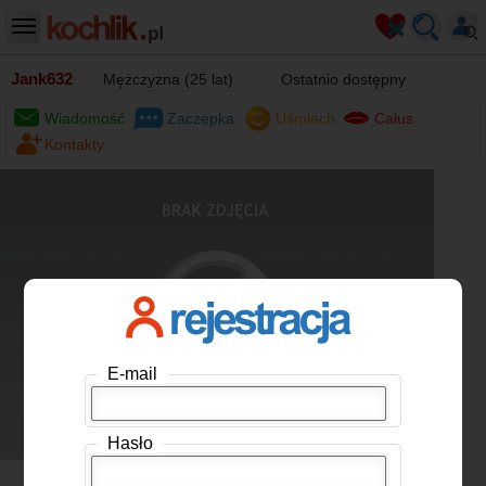
Jank632
Mężczyzna (25 lat)
Ostatnio dostępny
Wiadomość
Zaczepka
Uśmiech
Całus
Kontakty
E-mail
Hasło