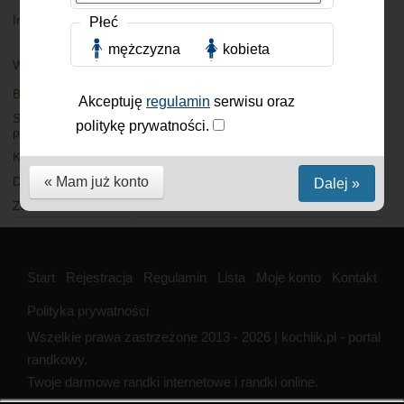
Polska
Imię
Mieszkam
Płeć
Poznań
mężczyzna
kobieta
Wiek
25 lat
Jak mieszkam
Budowa ciała
Wzrost
Akceptuję
regulamin
serwisu oraz
Stosunek do
Stosunek do
politykę prywatności.
papierosów
alkoholu
Kolor oczu
Kolor włosów
« Mam już konto
Dzieci
Stan cywilny
Dalej »
Zawód
Start
Rejestracja
Regulamin
Lista
Moje konto
Kontakt
Polityka prywatności
Wszelkie prawa zastrzeżone 2013 - 2026 | kochlik.pl - portal
randkowy.
Twoje darmowe randki internetowe i randki online.