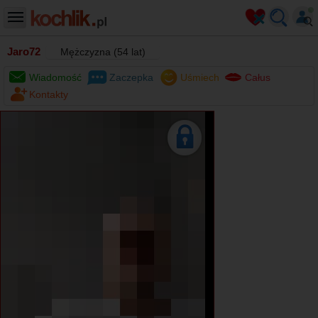
Jaro72
Mężczyzna (54 lat)
Wiadomość
Zaczepka
Uśmiech
Całus
Kontakty