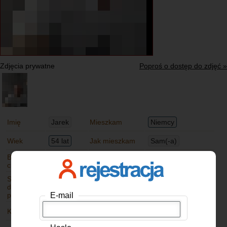
Zdjęcia prywatne
Poproś o dostęp do zdjęć »
Imię
Jarek
Mieszkam
Niemcy
Wiek
54 lat
Jak mieszkam
Sam(-a)
Budowa
Normalna
Wzrost
183 cm
ciała
Stosunek
Stosunek do
Lubię tylko
do
Palę
alkoholu
okazjonalnie
E-mail
papierosów
Kolor oczu
Piwne
Kolor włosów
Brak włosów