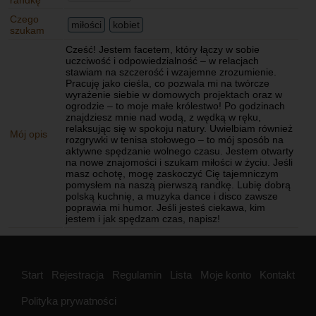
randkę
Czego
miłości
kobiet
szukam
Cześć! Jestem facetem, który łączy w sobie
uczciwość i odpowiedzialność – w relacjach
stawiam na szczerość i wzajemne zrozumienie.
Pracuję jako cieśla, co pozwala mi na twórcze
wyrażenie siebie w domowych projektach oraz w
ogrodzie – to moje małe królestwo! Po godzinach
znajdziesz mnie nad wodą, z wędką w ręku,
relaksując się w spokoju natury. Uwielbiam również
Mój opis
rozgrywki w tenisa stołowego – to mój sposób na
aktywne spędzanie wolnego czasu. Jestem otwarty
na nowe znajomości i szukam miłości w życiu. Jeśli
masz ochotę, mogę zaskoczyć Cię tajemniczym
pomysłem na naszą pierwszą randkę. Lubię dobrą
polską kuchnię, a muzyka dance i disco zawsze
poprawia mi humor. Jeśli jesteś ciekawa, kim
jestem i jak spędzam czas, napisz!
Start
Rejestracja
Regulamin
Lista
Moje konto
Kontakt
Polityka prywatności