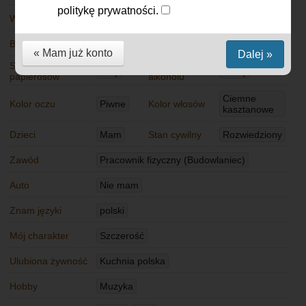
politykę prywatności.
Wiek
48 lat
Jak mieszkam
Sam(-a)
Budowa ciała
Szczupła
Wzrost
176 cm
« Mam już konto
Dalej »
Stosunek do
Stosunek do
Palę
Lubię
papierosów
alkoholu
Ciemne
Kolor oczu
Piwne
Kolor włosów
kasztanowe
Dzieci
Mam
Stan cywilny
Rozwiedziony
Zawód
Pracownik fizyczny (Budowlaniec)
Auto
Nie mam
Znam języki
polski
Mój charakter
Szczerość
Ulubiona żywność
Kuchnia polska
Hobby
Muzyka