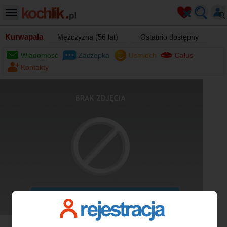
Kurwapala
Mężczyzna (56 lat)
Ostatnio dostępny
Wiadomość
Zaczepka
Uśmiech
Całus
Kontakty