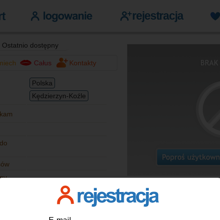
Ostatnio dostępny
miech
Całus
Kontakty
Polska
Kędzierzyn-Koźle
zkam
 do
sów
lny