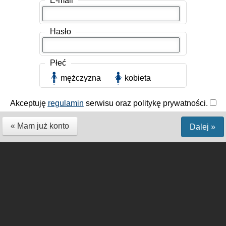
E-mail
stracja
Regulamin
Lista
Moje konto
Kontakt
Polityka prywatnoś
awa zastrzeżone 2013 - 2026 | kochlik.pl - portal randkowy.
Hasło
we randki internetowe i randki online.
Płeć
mężczyzna
kobieta
Akceptuję
regulamin
serwisu oraz politykę prywatności.
« Mam już konto
Dalej »