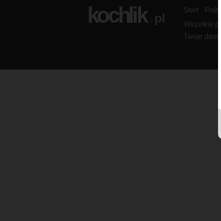
Start
Reje
Wszelkie pr
Twoje darmo