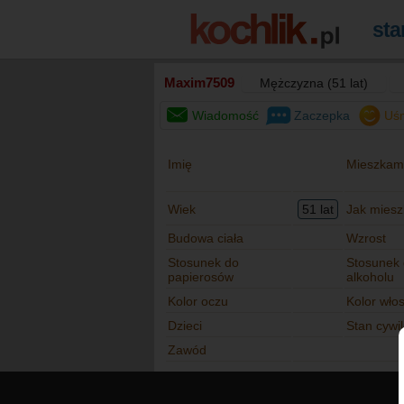
Maxim7509
Mężczyzna (51 lat)
Wiadomość
Zaczepka
Uś
Imię
Mieszkam
Wiek
51 lat
Jak mies
Budowa ciała
Wzrost
Stosunek do
Stosunek
papierosów
alkoholu
Kolor oczu
Kolor wło
Dzieci
Stan cywi
Zawód