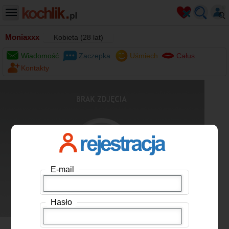
Moniaxxx
Kobieta (28 lat)
Wiadomość
Zaczepka
Uśmiech
Całus
Kontakty
E-mail
Hasło