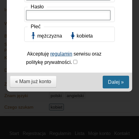
Hasło
Imię
Mieszkam
USA
Ze
Wiek
53 lat
Jak mieszkam
znajomymi
Płeć
mężczyzna
kobieta
Budowa ciała
Wzrost
Stosunek do
Stosunek do
Palę
papierosów
alkoholu
Akceptuję
regulamin
serwisu oraz
Kolor oczu
Kolor włosów
politykę prywatności.
W
Dzieci
Stan cywilny
separacji
« Mam już konto
Dalej »
Zawód
Inne
Znam języki
polski
angielski
Czego szukam
kobiet
Start
Rejestracja
Regulamin
Lista
Moje konto
Kontakt