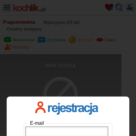
Pragnieniednia
Mężczyzna (53 lat)
Ostatnio dostępny
Wiadomość
Zaczepka
Uśmiech
Całus
Kontakty
E-mail