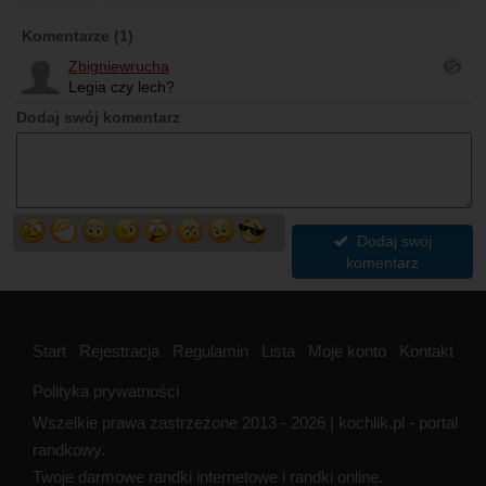
Komentarze (1)
Zbigniewrucha
Legia czy lech?
Dodaj swój komentarz
Dodaj swój
komentarz
Start
Rejestracja
Regulamin
Lista
Moje konto
Kontakt
Polityka prywatności
Wszelkie prawa zastrzeżone 2013 - 2026 | kochlik.pl - portal
randkowy.
Twoje darmowe randki internetowe i randki online.