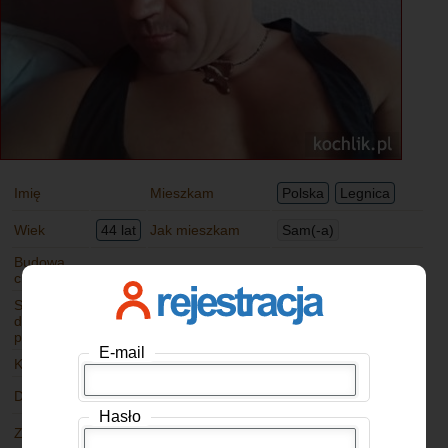
Imię
Mieszkam
Polska
Legnica
Wiek
44 lat
Jak mieszkam
Sam(-a)
Budowa
Wzrost
ciała
Stosunek
Stosunek do
Lubię tylko
do
Palę
alkoholu
okazjonalnie
papierosów
E-mail
Kolor oczu
Kolor włosów
Dzieci
Mam
Stan cywilny
Panna
Hasło
Zawód
Inne