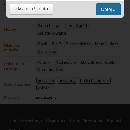
Ulubiona
Kuchnia śródziemnomorska
« Mam już konto
Dalej »
żywność
Kuchnia Street Food
Kino i Filmy
Dom i Ogród
Hobby
Majsterkowanie
Rock
R'n'B
Elektroniczna
Metal
Jazz
Ulubiona
muzyka
Klasyczna
W góry
Nad jezioro
Do dobrego hotelu
Zabiorę na
randkę
Na dobry film
przyjaźni
przygody
bliskich spotkań
Czego szukam
kobiet
Mój opis
Zobaczymy
Start
Rejestracja
Regulamin
Lista
Moje konto
Kontakt