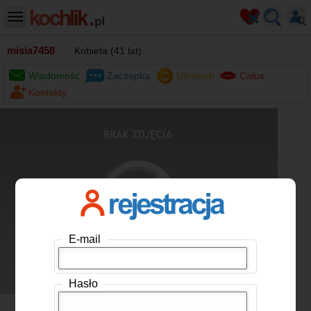
misia7458
Kobieta (41 lat)
Wiadomość
Zaczepka
Uśmiech
Całus
Kontakty
E-mail
Hasło