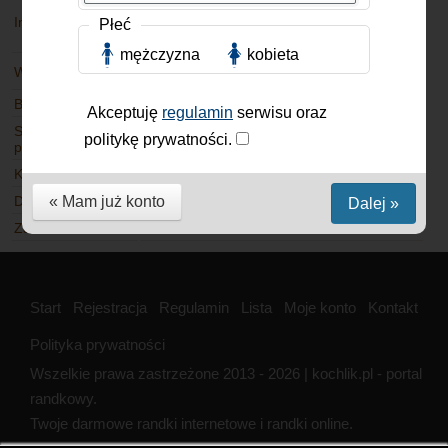
Polska
Imię
Mieszkam
Płeć
Sośnicowice
mężczyzna
kobieta
Wiek
41 lat
Jak mieszkam
Budowa ciała
Wzrost
Akceptuję
regulamin
serwisu oraz
Stosunek do
Stosunek do
politykę prywatności.
papierosów
alkoholu
Kolor oczu
Kolor włosów
« Mam już konto
Dzieci
Stan cywilny
Dalej »
Zawód
Start
Rejestracja
Regulamin
Lista
Moje konto
Kontakt
Polityka prywatności
Wszelkie prawa zastrzeżone 2013 - 2026 | kochlik.pl - portal
randkowy.
Twoje darmowe randki internetowe i randki online.