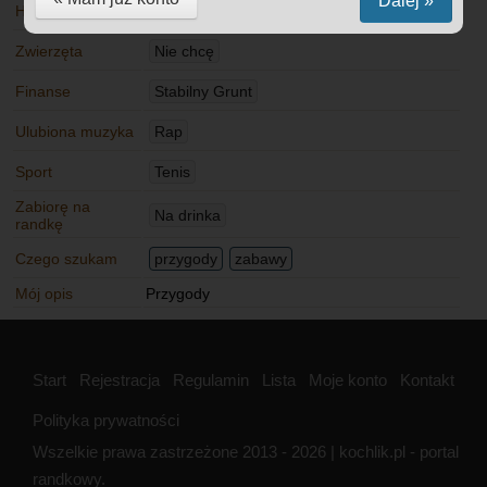
Dalej »
Hobby
Majsterkowanie
Zwierzęta
Nie chcę
Finanse
Stabilny Grunt
Ulubiona muzyka
Rap
Sport
Tenis
Zabiorę na
Na drinka
randkę
Czego szukam
przygody
zabawy
Mój opis
Przygody
Start
Rejestracja
Regulamin
Lista
Moje konto
Kontakt
Polityka prywatności
Wszelkie prawa zastrzeżone 2013 - 2026 | kochlik.pl - portal
randkowy.