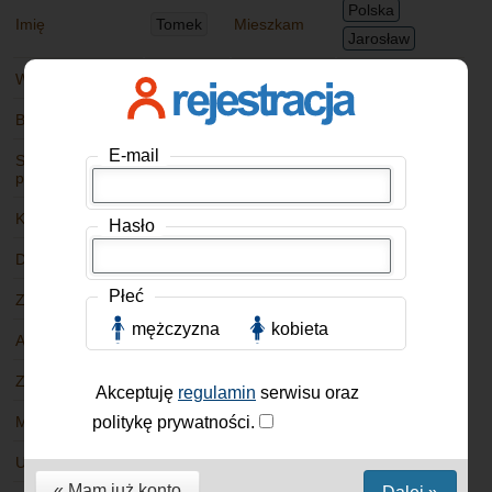
Polska
Imię
Tomek
Mieszkam
Jarosław
Wiek
47 lat
Jak mieszkam
Sam(-a)
Budowa ciała
Szczupła
Wzrost
188 cm
E-mail
Stosunek do
Stosunek do
Lubię tylko
Palę
papierosów
alkoholu
okazjonalnie
Kolor oczu
Zielone
Kolor włosów
Jasny blond
Hasło
Dzieci
Mam
Stan cywilny
Żonaty
Płeć
Zawód
Budownictwo (Kierownik budowy)
mężczyzna
kobieta
Auto
Mam (Peugeot)
Znam języki
polski
angielski
niemiecki
Akceptuję
regulamin
serwisu oraz
politykę prywatności.
Mój charakter
Otwartość
Ulubiona żywność
Kuchnia polska
« Mam już konto