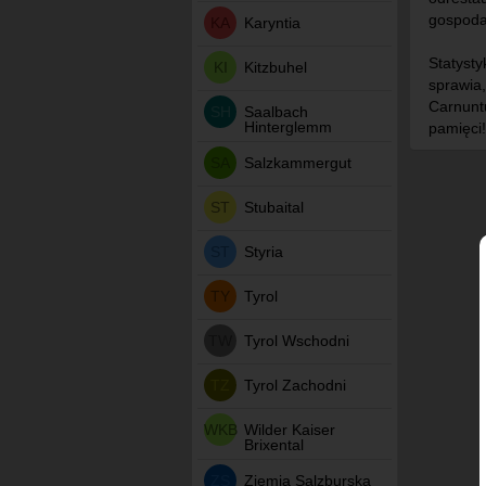
gospodar
KA
Karyntia
Statysty
KI
Kitzbuhel
sprawia
Carnunt
SH
Saalbach
Hinterglemm
pamięci!
SA
Salzkammergut
ST
Stubaital
ST
Styria
TY
Tyrol
TW
Tyrol Wschodni
TZ
Tyrol Zachodni
WKB
Wilder Kaiser
Brixental
ZS
Ziemia Salzburska