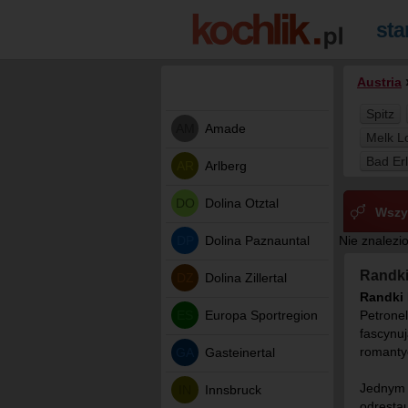
Austria
Spitz
AM
Amade
Melk L
Bad Er
AR
Arlberg
DO
Dolina Otztal
Wszy
DP
Dolina Paznauntal
Nie znalezi
Randki
DZ
Dolina Zillertal
Randki 
ES
Europa Sportregion
Petronel
fascynuj
romantyc
GA
Gasteinertal
Jednym 
IN
Innsbruck
odrestau