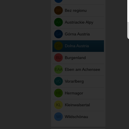
BR
Bez regionu
AA
Austriackie Alpy
GA
Górna Austria
DA
Dolna Austria
BU
Burgenland
EAA
Eben am Achensee
VO
Vorarlberg
HE
Hermagor
KL
Kleinwalsertal
WI
Wildschönau