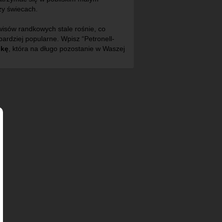
zy świecach.
erwisów randkowych stale rośnie, co
bardziej popularne. Wpisz “Petronell-
dkę
, która na długo pozostanie w Waszej