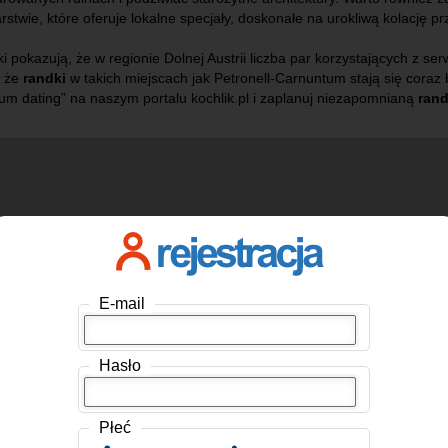
stwie, które oferuje lokalne specjały, doskonałe na urokliwą kolację pr
ki pokazują, że w regionie Dolnej Austrii liczba par korzystających z s
, że
randki
w takich miejscach jak Petronell-Carnuntum stają się coraz 
um dating” na naszym portalu kochlik.pl i zaplanuj niezapomnianą
ran
E-mail
Hasło
Płeć