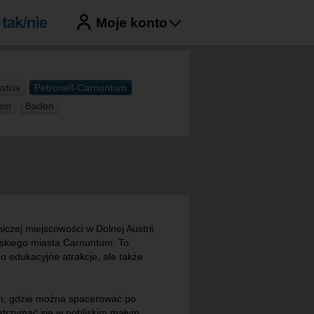
Moje konto
stria
Petronell-Carnuntum
ein
Baden
czej miejscowości w Dolnej Austrii.
ymskiego miasta Carnuntum. To
o edukacyjne atrakcje, ale także
tum, gdzie można spacerować po
zatrzymać się w pobliskim małym