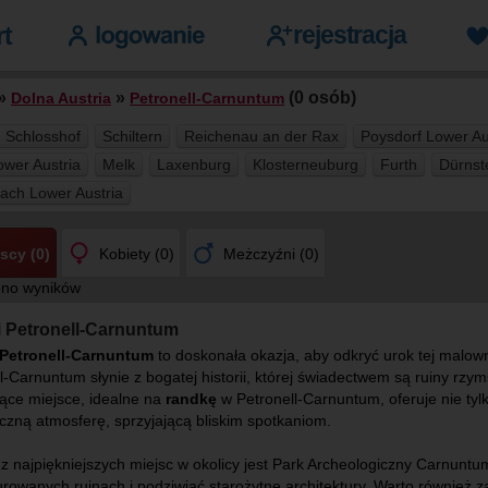
»
»
(0 osób)
Dolna Austria
Petronell-Carnuntum
Schlosshof
Schiltern
Reichenau an der Rax
Poysdorf Lower Au
ower Austria
Melk
Laxenburg
Klosterneuburg
Furth
Dürnst
lach Lower Austria
scy (0)
Kobiety (0)
Meżczyźni (0)
ono wyników
 Petronell-Carnuntum
Petronell-Carnuntum
to doskonała okazja, aby odkryć urok tej malowni
l-Carnuntum słynie z bogatej historii, której świadectwem są ruiny rz
ące miejsce, idealne na
randkę
w Petronell-Carnuntum, oferuje nie tylk
zną atmosferę, sprzyjającą bliskim spotkaniom.
z najpiękniejszych miejsc w okolicy jest Park Archeologiczny Carnun
rowanych ruinach i podziwiać starożytne architektury. Warto również 