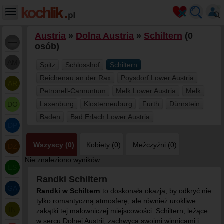
Austria
»
Dolna Austria
»
Schiltern
(0
osób)
AM
Spitz
Schlosshof
Schiltern
Reichenau an der Rax
Poysdorf Lower Austria
AR
Petronell-Carnuntum
Melk Lower Austria
Melk
Laxenburg
Klosterneuburg
Furth
Dürnstein
DO
Baden
Bad Erlach Lower Austria
DP
Wszyscy (0)
Kobiety (0)
Meżczyźni (0)
DZ
Nie znaleziono wyników
ES
Randki Schiltern
GA
Randki w Schiltern
to doskonała okazja, by odkryć nie
tylko romantyczną atmosferę, ale również urokliwe
IN
zakątki tej malowniczej miejscowości. Schiltern, leżące
w sercu Dolnej Austrii, zachwyca swoimi winnicami i