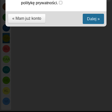
politykę prywatności.
BR
AA
« Mam już konto
Dalej »
GA
DA
BU
EAA
VO
HE
KL
WI