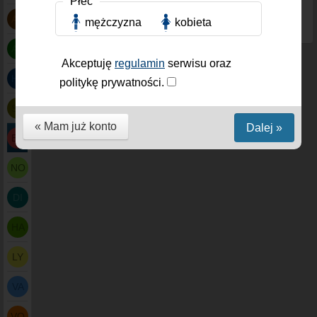
Płeć
Nie czekaj, zorganizuj swoją idealną
randkę
w Les
Andelys i odkryj, jak romantyczne mogą być chwile
AN
mężczyzna
kobieta
spędzone w tym magicznym miejscu!
AP
Akceptuję
regulamin
serwisu oraz
HA
politykę prywatności.
SE
« Mam już konto
Dalej »
EU
NO
DI
HA
LY
VA
VO