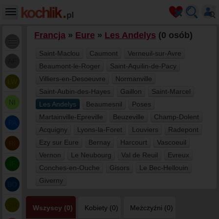
Francja
»
Eure
»
Les Andelys
(0 osób)
Saint-Maclou
Caumont
Verneuil-sur-Avre
AF
Beaumont-le-Roger
Saint-Aquilin-de-Pacy
Villiers-en-Desoeuvre
Normanville
LW
Saint-Aubin-des-Hayes
Gaillon
Saint-Marcel
NI
Les Andelys
Beaumesnil
Poses
Martainville-Epreville
Beuzeville
Champ-Dolent
PA
Acquigny
Lyons-la-Foret
Louviers
Radepont
Ezy sur Eure
Bernay
Harcourt
Vascoeuil
RI
Vernon
Le Neubourg
Val de Reuil
Evreux
IF
Conches-en-Ouche
Gisors
Le Bec-Hellouin
Giverny
BO
SR
Wszyscy (0)
Kobiety (0)
Meżczyźni (0)