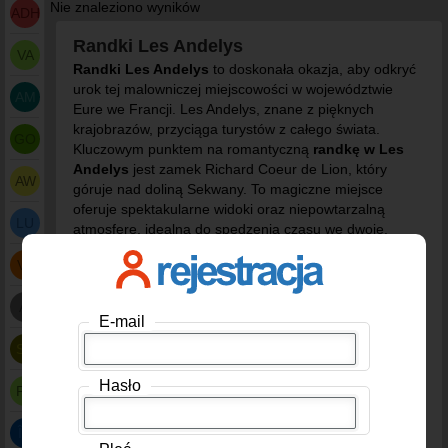
Nie znaleziono wyników
ADH
Randki Les Andelys
VA
Randki Les Andelys
to doskonała okazja, aby odkryć
urok tej malowniczej miejscowości w województwie
AM
Eure we Francji. Les Andelys, znane z pięknych
krajobrazów, przyciąga turystów z całego świata.
GO
Kluczowym punktem na romantyczną
randkę w Les
Andelys
jest zamek Richard Coeur de Lion, który
AW
góruje nad doliną Sekwany. To magiczne miejsce
oferuje spektakularne widoki oraz niepowtarzalną
LU
atmosferę, idealną do spędzenia czasu we dwoje.
VA
Statystyki pokazują, że Les Andelys to popularny
kierunek w regionie Normandii, z rosnącą liczbą
AI
odwiedzających każdego roku. Możesz skorzystać z
E-mail
naszego portalu randkowego kochlik.pl, aby znaleźć
SA
towarzysza na wspólne odkrywanie lokalnych atrakcji.
Les Andelys dating to również wspaniała szansa na
Hasło
poznanie kogoś wyjątkowego, na przykład podczas
PR
spaceru wzdłuż malowniczej rzeki.
ÎD