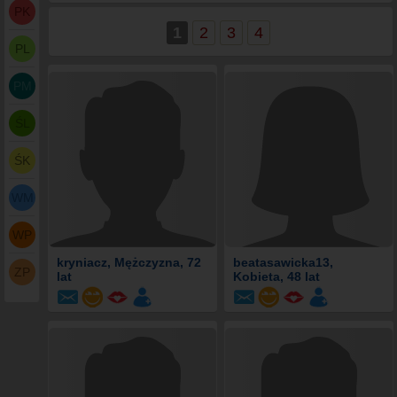
PK
1
2
3
4
PL
PM
ŚL
ŚK
WM
WP
kryniacz
, Mężczyzna, 72
beatasawicka13
,
ZP
lat
Kobieta, 48 lat