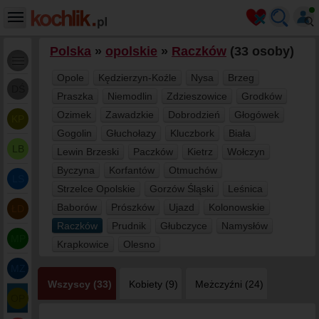
Polska
»
opolskie
»
Raczków
(33 osoby)
Opole
Kędzierzyn-Koźle
Nysa
Brzeg
DŚ
Praszka
Niemodlin
Zdzieszowice
Grodków
Ozimek
Zawadzkie
Dobrodzień
Głogówek
KP
Gogolin
Głuchołazy
Kluczbork
Biała
LB
Lewin Brzeski
Paczków
Kietrz
Wołczyn
Byczyna
Korfantów
Otmuchów
LS
Strzelce Opolskie
Gorzów Śląski
Leśnica
Baborów
Prószków
Ujazd
Kolonowskie
ŁD
Raczków
Prudnik
Głubczyce
Namysłów
MP
Krapkowice
Olesno
MZ
Wszyscy (33)
Kobiety (9)
Meżczyźni (24)
OP