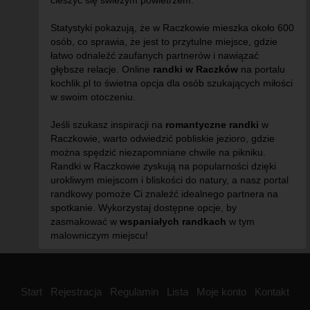
cieszyć się świeżym powietrzem.
Statystyki pokazują, że w Raczkowie mieszka około 600
osób, co sprawia, że jest to przytulne miejsce, gdzie
łatwo odnaleźć zaufanych partnerów i nawiązać
głębsze relacje. Online
randki w Raczków
na portalu
kochlik.pl to świetna opcja dla osób szukających miłości
w swoim otoczeniu.
Jeśli szukasz inspiracji na
romantyczne randki
w
Raczkowie, warto odwiedzić pobliskie jezioro, gdzie
można spędzić niezapomniane chwile na pikniku.
Randki w Raczkowie zyskują na popularności dzięki
urokliwym miejscom i bliskości do natury, a nasz portal
randkowy pomoże Ci znaleźć idealnego partnera na
spotkanie. Wykorzystaj dostępne opcje, by
zasmakować w
wspaniałych randkach
w tym
malowniczym miejscu!
Start
Rejestracja
Regulamin
Lista
Moje konto
Kontakt