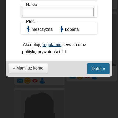
Hasło
Płeć
mężczyzna
kobieta
Akceptuję
regulamin
serwisu oraz
politykę prywatności.
« Mam już konto
Dalej »
xxxdvlxxx
, Mężczyzna,
dxsi
, Mężczyzna, 48 lat
46 lat