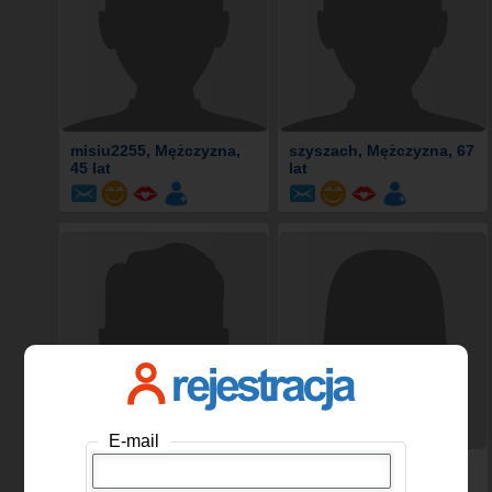
misiu2255
, Mężczyzna,
szyszach
, Mężczyzna, 67
45 lat
lat
E-mail
mormalny62
, Mężczyzna,
rewelacyjna00
, Kobieta,
64 lat
49 lat