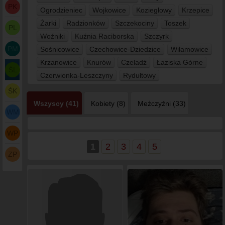
PK
Ogrodzieniec
Wojkowice
Koziegłowy
Krzepice
Żarki
Radzionków
Szczekociny
Toszek
PL
Woźniki
Kuźnia Raciborska
Szczyrk
PM
Sośnicowice
Czechowice-Dziedzice
Wilamowice
Krzanowice
Knurów
Czeladź
Łaziska Górne
ŚL
Czerwionka-Leszczyny
Rydułtowy
ŚK
Wszyscy (41)
Kobiety (8)
Meżczyźni (33)
WM
WP
1
2
3
4
5
ZP