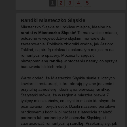
1
2
3
4
5
Randki Miasteczko Śląskie
Miasteczko Śląskie to urokliwe miejsce, idealne na
randki w Miasteczko Śląskie
! To malownicze miasto,
położone w województwie śląskim, ma wiele do
zaoferowania. Pobliskie zbiorniki wodne, jak Jezioro
Taklind, są strefą relaksu i doskonałym miejscem na
romantyczne spacery. Możesz tu spędzić
niezapomnianą
randkę
w otoczeniu natury, co sprzyja
budowaniu bliskich relacji.
Warto dodać, że Miasteczko Śląskie słynie z licznych
kawiarni i restauracji, które oferują pyszne jedzenie i
przytulną atmosferę, idealną na pierwszą
randkę
.
Statystyki mówią, że w regionie mieszka prawie 7
tysięcy mieszkańców, co czyni to miasto idealnym do
poznawania nowych osób. Dzięki naszemu portalowi
randkowemu kochlik.pl możesz z łatwością znaleźć
partnera lub partnerkę z Miasteczka Śląskiego i
zaaranżować romantyczną
randkę
. Przekonaj się, jak