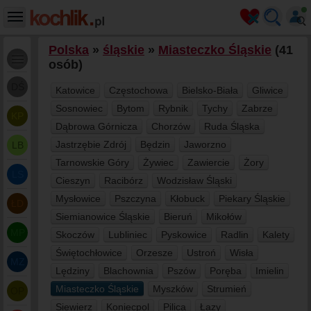
Polska
»
śląskie
»
Miasteczko Śląskie
(41
osób)
DŚ
Katowice
Częstochowa
Bielsko-Biała
Gliwice
Sosnowiec
Bytom
Rybnik
Tychy
Zabrze
KP
Dąbrowa Górnicza
Chorzów
Ruda Śląska
Jastrzębie Zdrój
Będzin
Jaworzno
LB
Tarnowskie Góry
Żywiec
Zawiercie
Żory
LS
Cieszyn
Racibórz
Wodzisław Śląski
Mysłowice
Pszczyna
Kłobuck
Piekary Śląskie
ŁD
Siemianowice Śląskie
Bieruń
Mikołów
MP
Skoczów
Lubliniec
Pyskowice
Radlin
Kalety
Świętochłowice
Orzesze
Ustroń
Wisła
MZ
Lędziny
Blachownia
Pszów
Poręba
Imielin
Miasteczko Śląskie
Myszków
Strumień
OP
Siewierz
Koniecpol
Pilica
Łazy