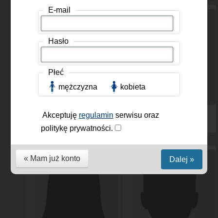
E-mail
Hasło
Płeć
mężczyzna
kobieta
marcinek785
,
armado
, Kobieta, 56 lat
Akceptuję
regulamin
serwisu oraz
Mężczyzna, 29 lat
politykę prywatności.
« Mam już konto
Dalej »