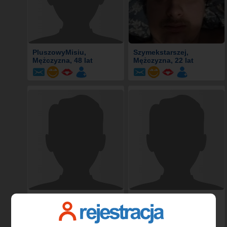
PluszowyMisiu
,
Szymekstarszej
,
Mężczyzna, 48 lat
Mężczyzna, 22 lat
Maaaniek99
, Mężczyzna,
Takisehehe
, Mężczyzna,
43 lat
25 lat