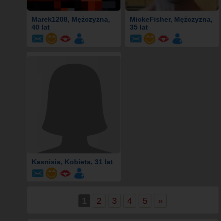
Marek1208
, Mężczyzna,
MickeFisher
, Mężczyzna,
40 lat
35 lat
Kasnisia
, Kobieta, 31 lat
1
2
3
4
5
»