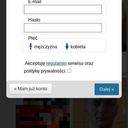
E-mail
Hasło
Płeć
mężczyzna
kobieta
Heave47
, Mężczyzna, 47
Maximum3
, Mężczyzna,
lat
54 lat
Akceptuję
regulamin
serwisu oraz
politykę prywatności.
« Mam już konto
Dalej »