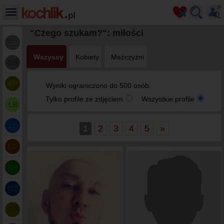
"Czego szukam?": miłości
Wszyscy
Kobiety
Meżczyźni
DŚ
KP
Wyniki ograniczono do 500 osób.
Tylko profile ze zdjęciem
Wszystkie profile
LB
LS
1
2
3
4
5
»
ŁD
MP
MZ
OP