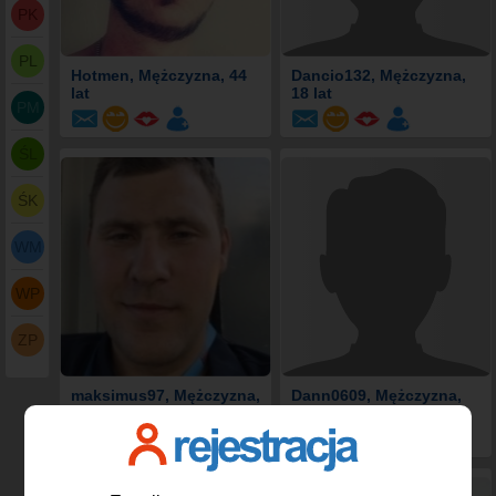
PK
PL
Hotmen
, Mężczyzna, 44
Dancio132
, Mężczyzna,
lat
18 lat
PM
ŚL
ŚK
WM
WP
ZP
maksimus97
, Mężczyzna,
Dann0609
, Mężczyzna,
28 lat
23 lat