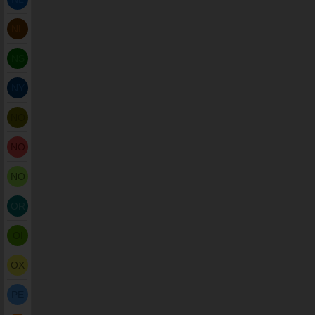
NL
NS
NY
NO
NO
NO
OR
OI
OX
PE