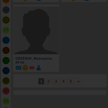
CF
CL
CT
CO
CU
GRZESUK
, Mężczyzna,
DA
28 lat
DE
DE
1
2
3
4
5
»
DE
DE