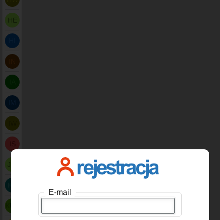
HE
HI
IN
IA
IM
IW
IS
JCI
KE
E-mail
KUH