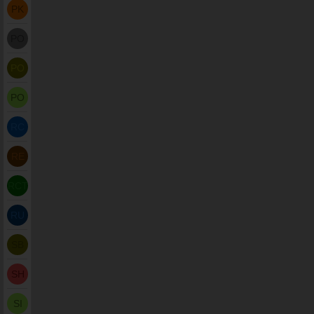
PK
PO
PO
PO
RC
RE
RCT
RU
SB
SH
SI