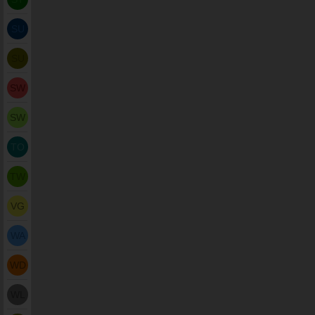
SU
SU
SW
SW
TO
TW
VG
WA
WD
WL