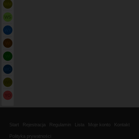
WM
WS
WY
WI
WI
WO
WR
YO
Start
Rejestracja
Regulamin
Lista
Moje konto
Kontakt
Polityka prywatności