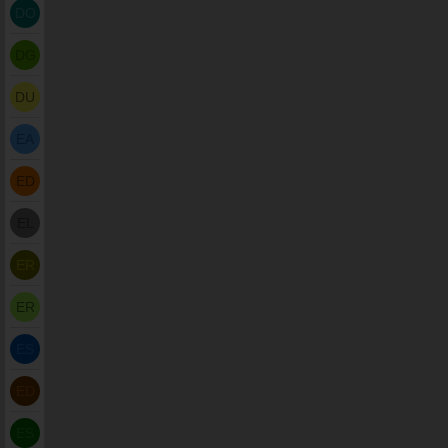
DO
DG
DU
EA
ED
EL
ER
ER
ES
ED
ES