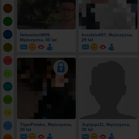
CA
CA
CE
SebastianM09
,
kondziu887
, Mężczyzna,
Mężczyzna, 30 lat
29 lat
CI
CH
CL
CO
CO
CA
TigerPolako
, Mężczyzna,
Jupijupi11
, Mężczyzna,
CD
30 lat
30 lat
CD