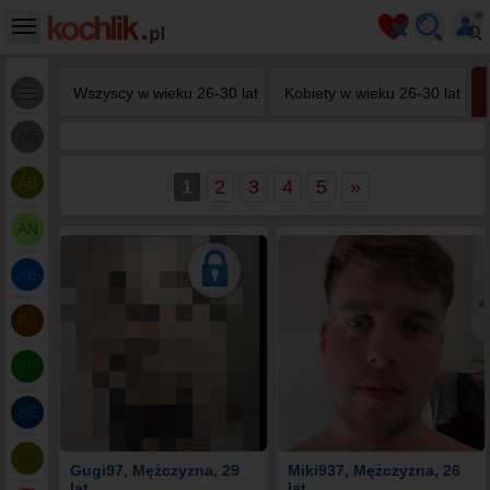
Wszyscy w wieku 26-30 lat
Kobiety w wieku 26-30 lat
AB
AB
1
2
3
4
5
»
AN
AB
BA
BE
BE
BE
Gugi97
, Mężczyzna, 29
Miki937
, Mężczyzna, 26
lat
lat