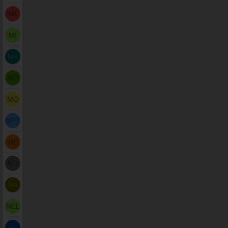
MI
MI
MK
MO
MO
NPT
NE
NO
NA
NEL
NL