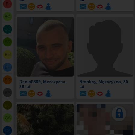
BI
BG
BO
BR
BR
BH
BR
Denis9869
, Mężczyzna,
Bronksy
, Mężczyzna, 30
28 lat
lat
BA
BU
CA
CA