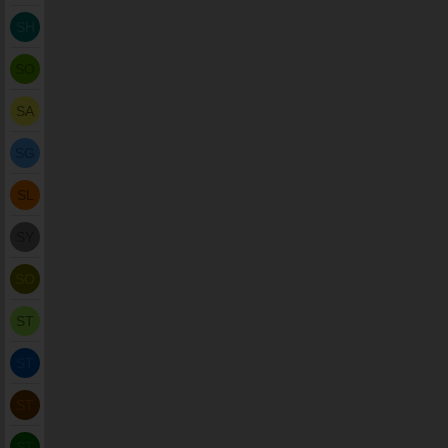
SH
SO
SA
SG
SL
SY
SO
ST
ST
ST
ST