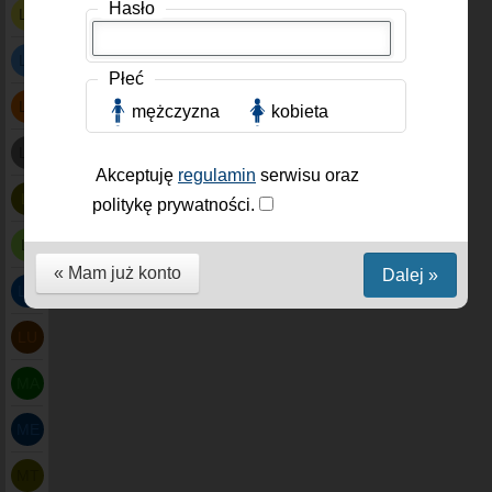
Hasło
LA
LE
Płeć
LE
mężczyzna
kobieta
LE
Akceptuję
regulamin
serwisu oraz
LI
politykę prywatności.
LI
« Mam już konto
Dalej »
LO
LU
MA
ME
MT