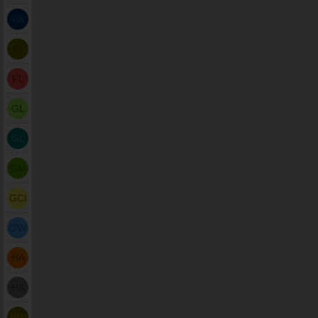
FA
FI
FL
GL
GL
GM
GCI
GW
HA
HA
HW