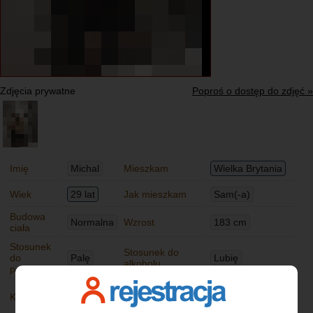
Zdjęcia prywatne
Poproś o dostęp do zdjęć »
Imię
Michal
Mieszkam
Wielka Brytania
Wiek
29 lat
Jak mieszkam
Sam(-a)
Budowa
Normalna
Wzrost
183 cm
ciała
Stosunek
Stosunek do
do
Palę
Lubię
alkoholu
papierosów
Ciemne
Kolor oczu
Inne
Kolor włosów
kasztanowe