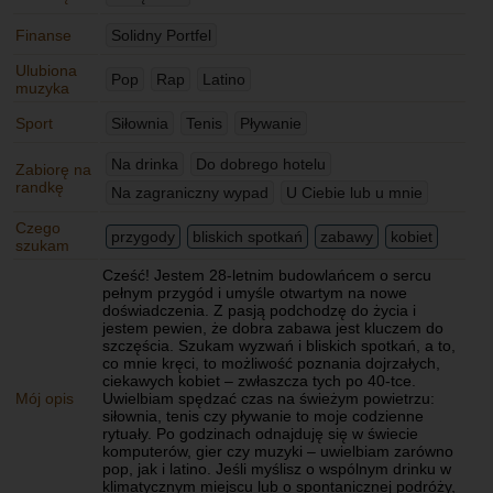
Finanse
Solidny Portfel
Ulubiona
Pop
Rap
Latino
muzyka
Sport
Siłownia
Tenis
Pływanie
Na drinka
Do dobrego hotelu
Zabiorę na
randkę
Na zagraniczny wypad
U Ciebie lub u mnie
Czego
przygody
bliskich spotkań
zabawy
kobiet
szukam
Cześć! Jestem 28-letnim budowlańcem o sercu
pełnym przygód i umyśle otwartym na nowe
doświadczenia. Z pasją podchodzę do życia i
jestem pewien, że dobra zabawa jest kluczem do
szczęścia. Szukam wyzwań i bliskich spotkań, a to,
co mnie kręci, to możliwość poznania dojrzałych,
ciekawych kobiet – zwłaszcza tych po 40-tce.
Mój opis
Uwielbiam spędzać czas na świeżym powietrzu:
siłownia, tenis czy pływanie to moje codzienne
rytuały. Po godzinach odnajduję się w świecie
komputerów, gier czy muzyki – uwielbiam zarówno
pop, jak i latino. Jeśli myślisz o wspólnym drinku w
klimatycznym miejscu lub o spontanicznej podróży,