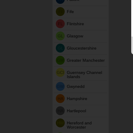
FI
Fife
FL
Flintshire
GL
Glasgow
GL
Gloucestershire
GM
Greater Manchester
GCI
Guernsey Channel
Islands
GW
Gwynedd
HA
Hampshire
HA
Hartlepool
HW
Hereford and
Worcester