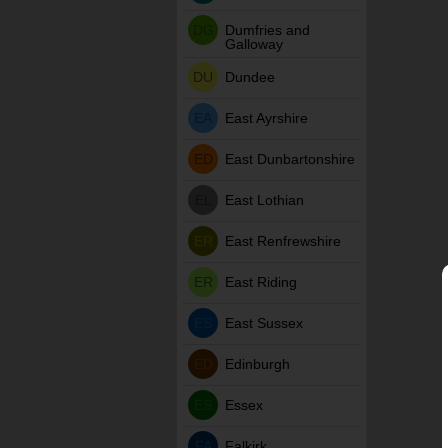
DG
Dumfries and
Galloway
DU
Dundee
EA
East Ayrshire
ED
East Dunbartonshire
EL
East Lothian
ER
East Renfrewshire
ER
East Riding
ES
East Sussex
ED
Edinburgh
ES
Essex
FA
Falkirk