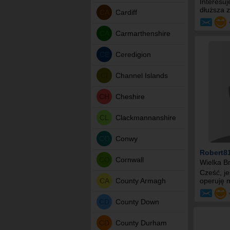
Interesuj
dłuższa 
CA
Cardiff
CA
Carmarthenshire
CE
Ceredigion
CI
Channel Islands
CH
Cheshire
CL
Clackmannanshire
CO
Conwy
Robert8
CO
Cornwall
Wielka Br
Cześć, j
CA
County Armagh
operuję m
CD
County Down
CD
County Durham