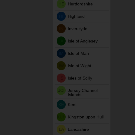
HE
Hertfordshire
HI
Highland
IN
Inverclyde
IA
Isle of Anglesey
IM
Isle of Man
IW
Isle of Wight
IS
Isles of Scilly
JCI
Jersey Channel
Islands
KE
Kent
KUH
Kingston upon Hull
LA
Lancashire