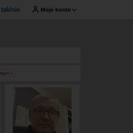
Moje konto
tępni »