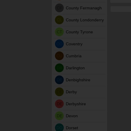
CF
County Fermanagh
CL
County Londonderry
CT
County Tyrone
CO
Coventry
CU
Cumbria
DA
Darlington
DE
Denbighshire
DE
Derby
DE
Derbyshire
DE
Devon
DO
Dorset