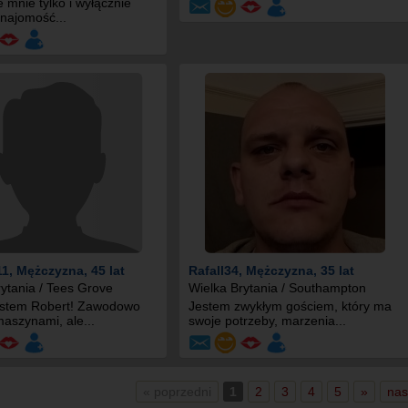
e mnie tylko i wyłącznie
znajomość...
11
, Mężczyzna, 45 lat
Rafall34
, Mężczyzna, 35 lat
ytania / Tees Grove
Wielka Brytania / Southampton
estem Robert! Zawodowo
Jestem zwykłym gościem, który ma
aszynami, ale...
swoje potrzeby, marzenia...
« poprzedni
1
2
3
4
5
»
nas