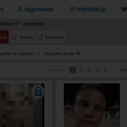
szukam?": przygody
scy
Kobiety
Meżczyźni
 profile ze zdjęciem
Wszystkie profile
« poprzedni
1
2
3
4
5
»
nas