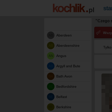
"Czego 
Wszy
AB
Aberdeen
AB
Aberdeenshire
Tylko
AN
Angus
AB
Argyll and Bute
BA
Bath Avon
BE
Bedfordshire
BE
Belfast
BE
Berkshire