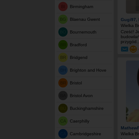
BI
Birmingham
BG
Blaenau Gwent
Gugi97
,
Wielka Br
Cześć! J
BO
Bournemouth
budowlań
przygód..
BR
Bradford
BR
Bridgend
BH
Brighton and Hove
BR
Bristol
BA
Bristol Avon
BU
Buckinghamshire
CA
Caerphilly
Mathew
CA
Cambridgeshire
Wielka Br