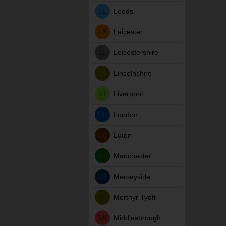
LE
Leeds
LE
Leicester
LE
Leicestershire
LI
Lincolnshire
LI
Liverpool
LO
London
LU
Luton
MA
Manchester
ME
Merseyside
MT
Merthyr Tydfil
MI
Middlesbrough