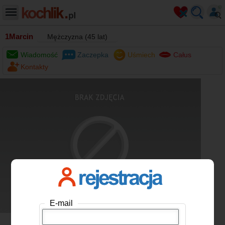
1Marcin
Mężczyzna (45 lat)
Wiadomość
Zaczepka
Uśmiech
Całus
Kontakty
E-mail