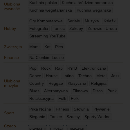
Kuchnia polska
Kuchnia śródziemnomorska
Ulubiona
żywność
Kuchnia wegetariańska
Kuchnia wegańska
Gry Komputerowe
Seriale
Muzyka
Książki
Hobby
Fotografia
Taniec
Zakupy
Zdrowie i Uroda
Streaming YouTube
Zwierzęta
Mam:
Kot
Pies
Finanse
Na Cienkim Lodzie
Pop
Rock
Rap
R'n'B
Elektroniczna
Dance
House
Latino
Techno
Metal
Jazz
Ulubiona
Country
Reggae
Klasyczna
Religijna
muzyka
Blues
Alternatywna
Filmowa
Disco
Punk
Relaksacyjna
Folk
Folk
Piłka Nożna
Fitness
Siłownia
Pływanie
Sport
Bieganie
Taniec
Szachy
Sporty Wodne
Czego
przyjaźni
miłości
mężczyzn