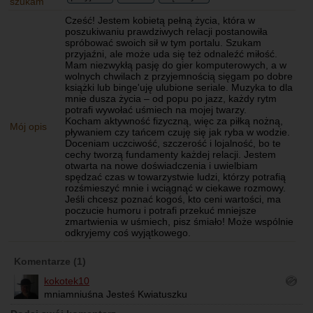
szukam
Cześć! Jestem kobietą pełną życia, która w
poszukiwaniu prawdziwych relacji postanowiła
spróbować swoich sił w tym portalu. Szukam
przyjaźni, ale może uda się też odnaleźć miłość.
Mam niezwykłą pasję do gier komputerowych, a w
wolnych chwilach z przyjemnością sięgam po dobre
książki lub binge'uję ulubione seriale. Muzyka to dla
mnie dusza życia – od popu po jazz, każdy rytm
potrafi wywołać uśmiech na mojej twarzy.
Kocham aktywność fizyczną, więc za piłką nożną,
Mój opis
pływaniem czy tańcem czuję się jak ryba w wodzie.
Doceniam uczciwość, szczerość i lojalność, bo te
cechy tworzą fundamenty każdej relacji. Jestem
otwarta na nowe doświadczenia i uwielbiam
spędzać czas w towarzystwie ludzi, którzy potrafią
rozśmieszyć mnie i wciągnąć w ciekawe rozmowy.
Jeśli chcesz poznać kogoś, kto ceni wartości, ma
poczucie humoru i potrafi przekuć mniejsze
zmartwienia w uśmiech, pisz śmiało! Może wspólnie
odkryjemy coś wyjątkowego.
Komentarze (1)
kokotek10
mniamniuśna Jesteś Kwiatuszku