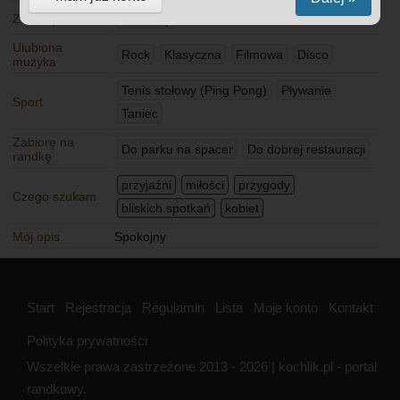
Zwierzęta
Nie chcę
Ulubiona
Rock
Klasyczna
Filmowa
Disco
muzyka
Tenis stołowy (Ping Pong)
Pływanie
Sport
Taniec
Zabiorę na
Do parku na spacer
Do dobrej restauracji
randkę
przyjaźni
miłości
przygody
Czego szukam
bliskich spotkań
kobiet
Mój opis
Spokojny
Start
Rejestracja
Regulamin
Lista
Moje konto
Kontakt
Polityka prywatności
Wszelkie prawa zastrzeżone 2013 - 2026 | kochlik.pl - portal
randkowy.