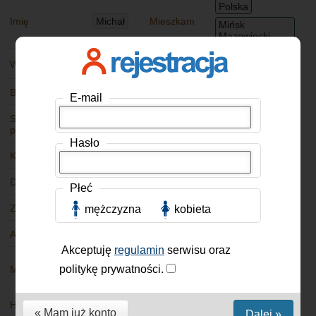
Polska
Imię
Michał
Mieszkam
Mińsk
Mazowiecki
Jak
Wiek
61 lat
Sam(-a)
mieszkam
Budowa ciała
Normalna
Wzrost
175 cm
E-mail
Stosunek do
Stosunek do
Lubię tylko
Nie palę
papierosów
alkoholu
okazjonalnie
Hasło
Kolor oczu
Zielone
Kolor włosów
Czarne
Dzieci
Mam
Stan cywilny
Rozwiedziony
Płeć
Zawód
Zawody techniczne
mężczyzna
kobieta
Auto
Nie mam
Akceptuję
regulamin
serwisu oraz
Uczciwość
Wytrwałość
Cierpliwość
politykę prywatności.
Mój charakter
Skromność
Hobby
Kino i Filmy
Książki
Podróże
« Mam już konto
Dalej »