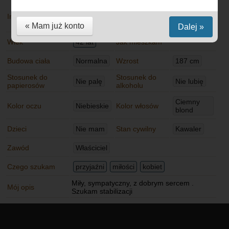
Polska
Imię
Rafał
Mieszkam
Pionki
« Mam już konto
Dalej »
Wiek
42 lat
Jak mieszkam
Budowa ciała
Normalna
Wzrost
187 cm
Stosunek do
Stosunek do
Nie palę
Nie lubię
papierosów
alkoholu
Ciemny
Kolor oczu
Niebieskie
Kolor włosów
blond
Dzieci
Nie mam
Stan cywilny
Kawaler
Zawód
Właściciel
Czego szukam
przyjaźni
miłości
kobiet
Miły, sympatyczny, z dobrym sercem .
Mój opis
Szukam stabilizacji